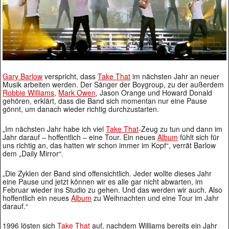
Gary Barlow
verspricht, dass
Take That
im nächsten Jahr an neuer
Musik arbeiten werden. Der Sänger der Boygroup, zu der außerdem
Robbie Williams
,
Mark Owen
, Jason Orange und Howard Donald
gehören, erklärt, dass die Band sich momentan nur eine Pause
gönnt, um danach wieder richtig durchzustarten.
„Im nächsten Jahr habe ich viel
Take That
-Zeug zu tun und dann im
Jahr darauf – hoffentlich – eine Tour. Ein neues
Album
fühlt sich für
uns richtig an, das hatten wir schon immer im Kopf“, verrät Barlow
dem „Daily Mirror“.
„Die Zyklen der Band sind offensichtlich. Jeder wollte dieses Jahr
eine Pause und jetzt können wir es alle gar nicht abwarten, im
Februar wieder ins Studio zu gehen. Und das werden wir auch. Also
hoffentlich ein neues
Album
zu Weihnachten und eine Tour im Jahr
darauf.“
1996 lösten sich
Take That
auf, nachdem Williams bereits ein Jahr