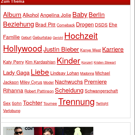
Zum Thema
Baby
Album
Berlin
Alkohol
Angelina Jolie
Beziehung
Drogen
Brad Pitt
Ehe
DSDS
Comeback
Hochzeit
Familie
Geburtstag
Geburt
Gericht
Hollywood
Justin Bieber
Karriere
Kanye West
Kinder
Katy Perry
Kim Kardashian
Konzert
Kristen Stewart
Liebe
Lady Gaga
Lindsay Lohan
Michael
Madonna
Premiere
Nachwuchs
Jackson
Miley Cyrus
Model
Scheidung
Rihanna
Schwangerschaft
Robert Pattinson
Trennung
Tochter
Sex
Sohn
Tournee
Twilight
Verlobung