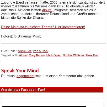
zuvor die Band verlassen hatte. 2005 taten sie sich zunächst zu viert
wieder zusammen bis Williams dann im 2010 ebenfalls wieder
dazustieß. Mit dem letzten
Album
„Progress“ schafften sie es in
zahlreichen Ländern – darunter Deutschland und Großbritannien –
bis an die Spitze der Charts.
Deine Meinung zu diesem Thema? Hier kommentieren!
Foto(s): © Universal Music
Filed Under:
Music-Box
,
Pop & Rock
Tagged With:
Album
,
Gary Barlow
,
Mark Owen
,
Robbie Williams
,
Take That
Speak Your Mind
Du musst
angemeldet
sein, um einen Kommentar abzugeben.
Werde jetzt Facebook-Fan!