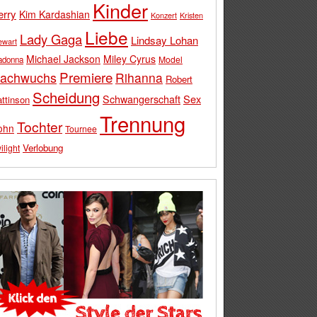
Kinder
erry
Kim Kardashian
Konzert
Kristen
Liebe
Lady Gaga
Lindsay Lohan
ewart
Michael Jackson
Miley Cyrus
Model
adonna
Premiere
achwuchs
Rihanna
Robert
Scheidung
Schwangerschaft
Sex
ttinson
Trennung
Tochter
ohn
Tournee
Verlobung
ilight