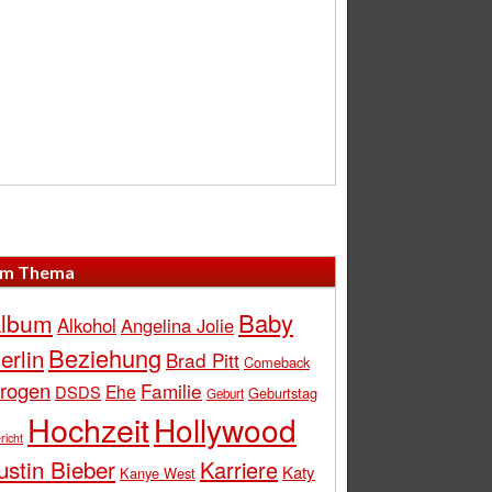
m Thema
Baby
lbum
Alkohol
Angelina Jolie
Beziehung
erlin
Brad Pitt
Comeback
rogen
Familie
Ehe
DSDS
Geburtstag
Geburt
Hochzeit
Hollywood
richt
ustin Bieber
Karriere
Katy
Kanye West