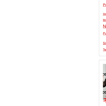
P
St
M
N
Pa
S
Tw