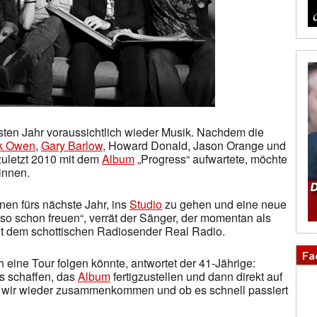
en Jahr voraussichtlich wieder Musik. Nachdem die
k Owen
,
Gary Barlow
, Howard Donald, Jason Orange und
uletzt 2010 mit dem
Album
„Progress“ aufwartete, möchte
innen.
nen fürs nächste Jahr, ins
Studio
zu gehen und eine neue
so schon freuen“, verrät der Sänger, der momentan als
mit dem schottischen Radiosender Real Radio.
Fa
 eine Tour folgen könnte, antwortet der 41-Jährige:
 es schaffen, das
Album
fertigzustellen und dann direkt auf
 wir wieder zusammenkommen und ob es schnell passiert