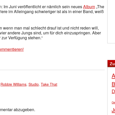
 Im Juni veröffentlicht er nämlich sein neues
Album
„The
iere im Alleingang schwieriger ist als in einer Band, weiß
nn wenn man mal schlecht drauf ist und nicht reden will,
 vier andere Jungs sind, um für dich einzuspringen. Aber
 zur Verfügung stehen.“
ommentieren!
Zu
A
B
,
Robbie Williams
,
Studio
,
Take That
D
Ge
J
mmentar abzugeben.