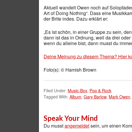
Aktuell wandelt Owen noch auf Solopfaden:
Art of Doing Nothing“. Dass eine Musikkarr
der Brite indes. Dazu erklärt er:
„Es ist schön, in einer Gruppe zu sein, de
dann ist das in Ordnung, weil da drei oder
wenn du alleine bist, dann musst du immer
Deine Meinung zu diesem Thema? Hier k
Foto(s): © Hamish Brown
Filed Under:
Music-Box
,
Pop & Rock
Tagged With:
Album
,
Gary Barlow
,
Mark Owen
Speak Your Mind
Du musst
angemeldet
sein, um einen Ko