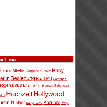
m Thema
Baby
lbum
Alkohol
Angelina Jolie
Beziehung
erlin
Brad Pitt
Comeback
rogen
Familie
Ehe
DSDS
Geburtstag
Geburt
Hochzeit
Hollywood
richt
ustin Bieber
Karriere
Katy
Kanye West