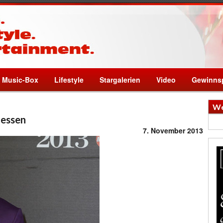
Music-Box
Lifestyle
Stargalerien
Video
Gewinnsp
We
messen
7. November 2013