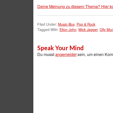
Deine Meinung zu diesem Thema? Hier k
Filed Under:
Music-Box
,
Pop & Rock
Tagged With:
Elton John
,
Mick Jagger
,
Olly Mu
Speak Your Mind
Du musst
angemeldet
sein, um einen Ko