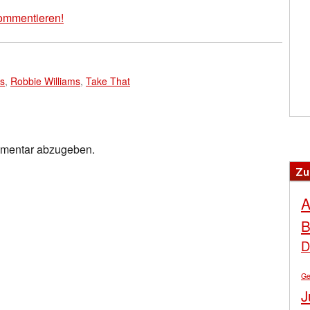
ommentieren!
rs
,
Robbie Williams
,
Take That
mmentar abzugeben.
Zu
A
B
D
Ge
J