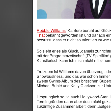
Robbie Williams
‘ Karriere beruht auf Glü
That
bekannt geworden ist und danach eine 
bewusst, dass er nicht so talentiert ist wie
So sieht er es als Glück, „damals zur richt
mit der Programmzeitschrift „TV Spielfilm“
Künstlerisch kann ich mich nicht mit ein
Trotzdem ist Williams davon überzeugt, de
Showbusiness, und das war schon immer s
zweite Swing-Album des britischen Supersta
Michael Bublé und Kelly Clarkson zur Unte
Ursprünglich sollte auch Hollywood-Star 
Termingründen dann aber doch nicht geklap
zukünftige Zusammenarbeit, denn „aufgesc