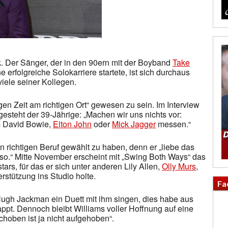
ck. Der Sänger, der in den 90ern mit der Boyband
Take
erfolgreiche Solokarriere startete, ist sich durchaus
 viele seiner Kollegen.
igen Zeit am richtigen Ort“ gewesen zu sein. Im Interview
 gesteht der 39-Jährige: „Machen wir uns nichts vor:
em David Bowie,
Elton John
oder
Mick Jagger
messen.“
n richtigen Beruf gewählt zu haben, denn er „liebe das
o.“ Mitte November erscheint mit „Swing Both Ways“ das
rs, für das er sich unter anderen Lily Allen,
Olly Murs
,
rstützung ins Studio holte.
Fa
Hugh Jackman ein Duett mit ihm singen, dies habe aus
pt. Dennoch bleibt Williams voller Hoffnung auf eine
hoben ist ja nicht aufgehoben“.