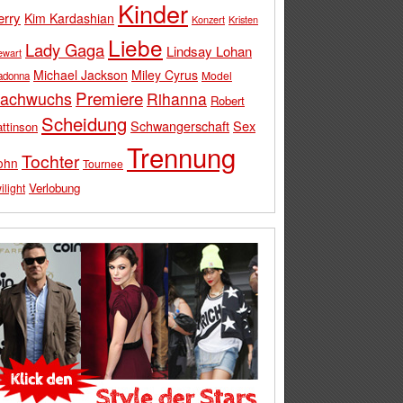
Kinder
erry
Kim Kardashian
Konzert
Kristen
Liebe
Lady Gaga
Lindsay Lohan
ewart
Michael Jackson
Miley Cyrus
Model
adonna
Premiere
achwuchs
Rihanna
Robert
Scheidung
Schwangerschaft
Sex
ttinson
Trennung
Tochter
ohn
Tournee
Verlobung
ilight