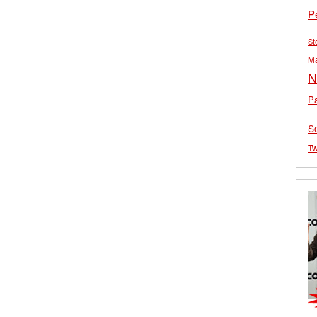
P
St
M
N
Pa
S
Tw