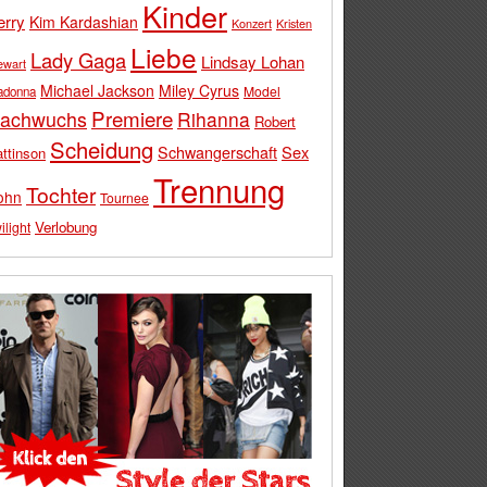
Kinder
erry
Kim Kardashian
Konzert
Kristen
Liebe
Lady Gaga
Lindsay Lohan
ewart
Michael Jackson
Miley Cyrus
Model
adonna
Premiere
achwuchs
Rihanna
Robert
Scheidung
Schwangerschaft
Sex
ttinson
Trennung
Tochter
ohn
Tournee
Verlobung
ilight