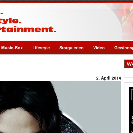
Music-Box
Lifestyle
Stargalerien
Video
Gewinnsp
We
2. April 2014