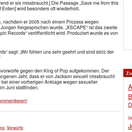
end er sie missbraucht.] Die Passage „Save me from this
uf Erden] wird besonders oft wiederholt.
, nachdem er 2005 nach einem Prozess wegen
m Jungen freigesprochen wurde. „XSCAPE“ ist das zweite
ic Records“ veröffentlicht wird. Produziert wurde es von
ds“ sagt: „Wir fühlen uns sehr geehrt und sind stolz der
“
svorwürfe gegen den King of Pop aufgekommen. Der
Zu
genen Jahr, dass er von Jackson sexuell missbraucht
er bei einer vorherigen Anklage wegen sexueller
A
m Juni stattfinden.
B
ommentieren!
D
Ge
J
ng
,
Vorwürfe