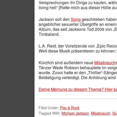
Versprechungen ihr Dinge zu kaufen, währ
living hell“ [Rette mich aus dieser Hölle a
Jackson soll den
Song
geschrieben haben
angeblicher sexueller Übergriffe an eine
Album, das seit Jacksons Tod 2009 von „Ep
Timbaland.
L.A. Reid, der Vorsitzende von „Epic Recor
Welt diese Musik präsentieren zu können.
Kürzlich sind außerdem neue
Missbrauch
Tänzer Wade Robson behauptete im vergan
wurde. Zuvor hatte er den „Thriller“-Säng
Belästigung verteidigt. Die Anhörung wird i
Deine Meinung zu diesem Thema? Hier k
Filed Under:
Pop & Rock
Tagged With:
Michael Jackson
,
Missbrauch
,
So