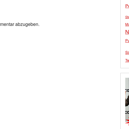
P
St
mmentar abzugeben.
M
N
Pa
S
Tw