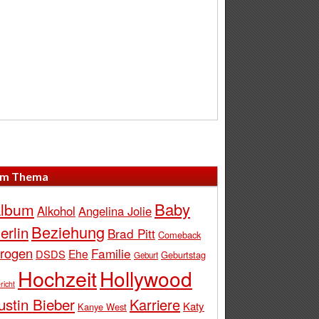
m Thema
Baby
lbum
Alkohol
Angelina Jolie
Beziehung
erlin
Brad Pitt
Comeback
rogen
Familie
Ehe
DSDS
Geburtstag
Geburt
Hochzeit
Hollywood
richt
ustin Bieber
Karriere
Katy
Kanye West