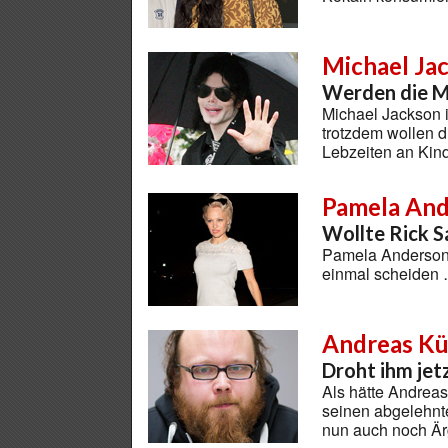
Michael Ja
Werden die M
Michael Jackson i
trotzdem wollen d
Lebzeiten an Kin
Pamela An
Wollte Rick S
Pamela Anderson 
einmal scheiden
Andreas K
Droht ihm jet
Als hätte Andrea
seinen abgelehnt
nun auch noch Ärg