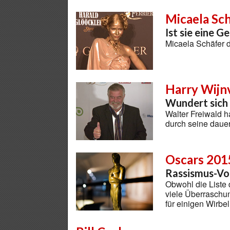
Micaela Sc
Ist sie eine G
Micaela Schäfer d
Harry Wijn
Wundert sich 
Walter Freiwald 
durch seine daue
Oscars 201
Rassismus-Vo
Obwohl die Liste 
viele Überraschun
für einigen Wirbe