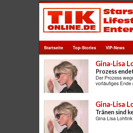
Startseite
Top-Stories
VIP-News
Gina-Lisa L
Prozess endet
Der Prozess wege
vorläufiges Ende
Gina-Lisa L
Tränen sind k
Gina Lisa Lohfink