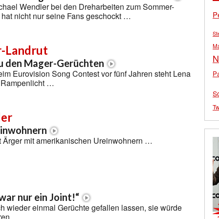
ichael Wendler bei den Dreharbeiten zum Sommer-
P
at nicht nur seine Fans geschockt …
St
M
-Landrut
N
zu den Mager-Gerüchten
eim Eurovision Song Contest vor fünf Jahren steht Lena
Pa
m Rampenlicht …
S
Tw
er
einwohnern
 Ärger mit amerikanischen Ureinwohnern …
ar nur ein Joint!“
h wieder einmal Gerüchte gefallen lassen, sie würde
ren …