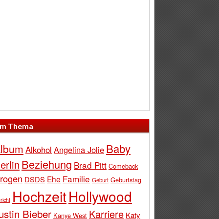
m Thema
Baby
lbum
Alkohol
Angelina Jolie
Beziehung
erlin
Brad Pitt
Comeback
rogen
Familie
Ehe
DSDS
Geburtstag
Geburt
Hochzeit
Hollywood
richt
ustin Bieber
Karriere
Katy
Kanye West