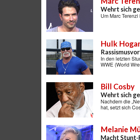
Marc Teren
Wehrt sich g
Um Marc Terenzi i
Hulk Hoga
Rassismusvo
In den letzten St
WWE (World Wres
Bill Cosby
Wehrt sich g
Nachdem die „New
hat, setzt sich C
Melanie Mü
Macht Stunt-