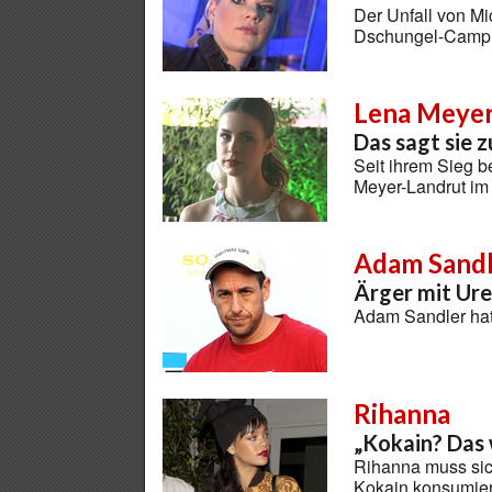
Der Unfall von M
Dschungel-Camp h
Lena Meyer
Das sagt sie 
Seit ihrem Sieg b
Meyer-Landrut i
Adam Sandl
Ärger mit Ur
Adam Sandler hat
Rihanna
„Kokain? Das w
Rihanna muss sic
Kokain konsumie