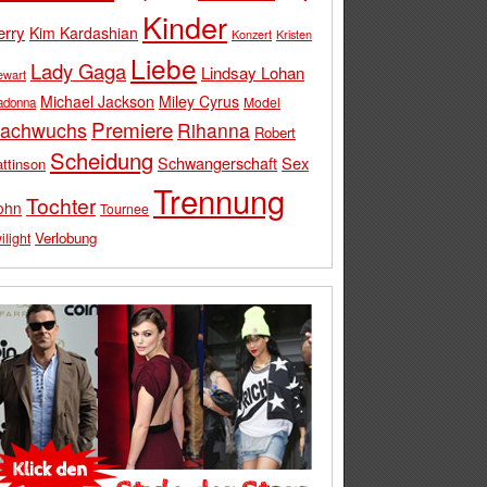
Kinder
erry
Kim Kardashian
Konzert
Kristen
Liebe
Lady Gaga
Lindsay Lohan
ewart
Michael Jackson
Miley Cyrus
Model
adonna
Premiere
achwuchs
Rihanna
Robert
Scheidung
Schwangerschaft
Sex
ttinson
Trennung
Tochter
ohn
Tournee
Verlobung
ilight