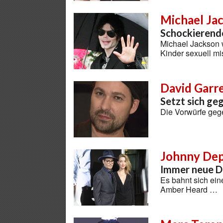
Michael Ja
Schockierende
Michael Jackson w
Kinder sexuell m
David Garr
Setzt sich g
Die Vorwürfe geg
Johnny Dep
Immer neue D
Es bahnt sich ei
Amber Heard …