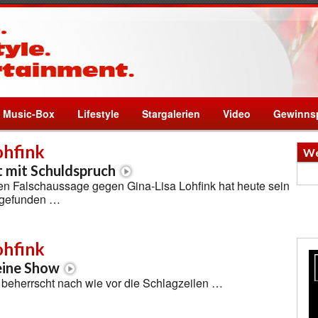
Music-Box
Lifestyle
Stargalerien
Video
Gewinnsp
ohfink
We
 mit Schuldspruch
n Falschaussage gegen Gina-Lisa Lohfink hat heute sein
 gefunden …
ohfink
eine Show
 beherrscht nach wie vor die Schlagzeilen …