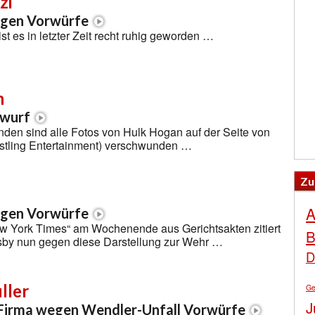
zi
egen Vorwürfe
st es in letzter Zeit recht ruhig geworden …
n
rwurf
unden sind alle Fotos von Hulk Hogan auf der Seite von
tling Entertainment) verschwunden …
Zu
A
egen Vorwürfe
 York Times“ am Wochenende aus Gerichtsakten zitiert
B
osby nun gegen diese Darstellung zur Wehr …
D
ller
Ge
J
Firma wegen Wendler-Unfall Vorwürfe