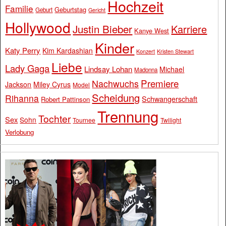
Hochzeit
Familie
Geburtstag
Geburt
Gericht
Hollywood
Justin Bieber
Karriere
Kanye West
Kinder
Katy Perry
Kim Kardashian
Konzert
Kristen Stewart
Liebe
Lady Gaga
Lindsay Lohan
Michael
Madonna
Premiere
Nachwuchs
Jackson
Miley Cyrus
Model
Scheidung
Rihanna
Schwangerschaft
Robert Pattinson
Trennung
Tochter
Sex
Sohn
Tournee
Twilight
Verlobung