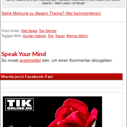
Gabriel – Mein Leben mit Musik“
Deine Meinung zu diesem Thema? Hier kommentieren!
Filed Under:
Star News
,
Top-Stories
Tagged With:
Gunter Gabriel
,
Tod
,
Trauer
,
Werner Böhm
Speak Your Mind
Du musst
angemeldet
sein, um einen Kommentar abzugeben.
Werde jetzt Facebook-Fan!