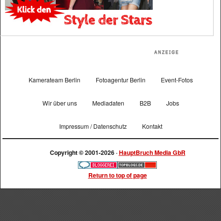
Kamerateam Berlin
Fotoagentur Berlin
Event-Fotos
Wir über uns
Mediadaten
B2B
Jobs
Impressum / Datenschutz
Kontakt
Copyright © 2001-2026 ·
HauptBruch Media GbR
Return to top of page