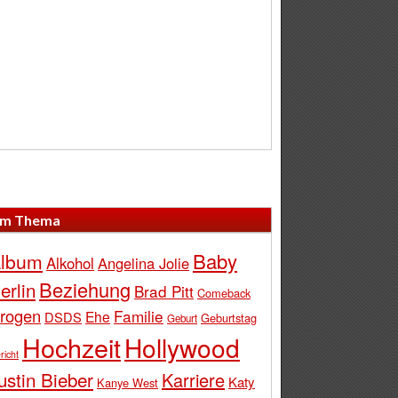
m Thema
Baby
lbum
Alkohol
Angelina Jolie
Beziehung
erlin
Brad Pitt
Comeback
rogen
Familie
Ehe
DSDS
Geburtstag
Geburt
Hochzeit
Hollywood
richt
ustin Bieber
Karriere
Katy
Kanye West