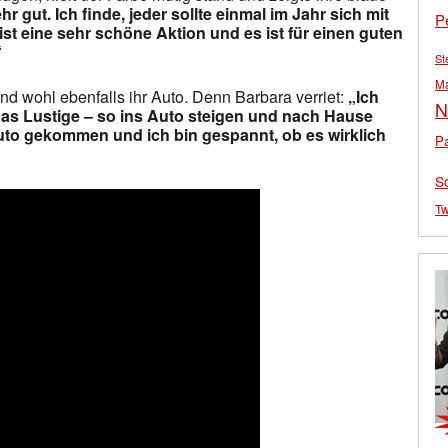
hr gut. Ich finde, jeder sollte einmal im Jahr sich mit
P
st eine sehr schöne Aktion und es ist für einen guten
“
St
M
 und wohl ebenfalls ihr Auto. Denn Barbara verriet:
„Ich
N
t das Lustige – so ins Auto steigen und nach Hause
uto gekommen und ich bin gespannt, ob es wirklich
Pa
S
Tw