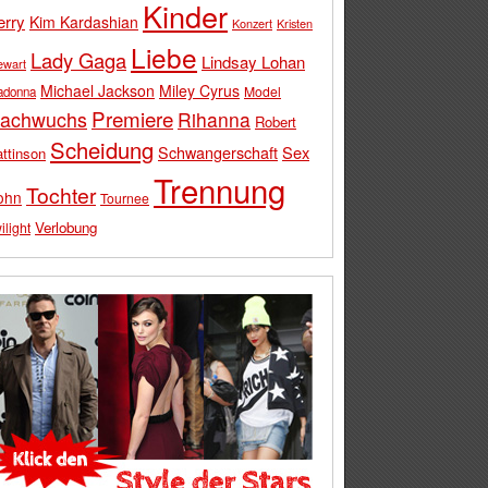
Kinder
erry
Kim Kardashian
Konzert
Kristen
Liebe
Lady Gaga
Lindsay Lohan
ewart
Michael Jackson
Miley Cyrus
Model
adonna
Premiere
achwuchs
Rihanna
Robert
Scheidung
Schwangerschaft
Sex
ttinson
Trennung
Tochter
ohn
Tournee
Verlobung
ilight