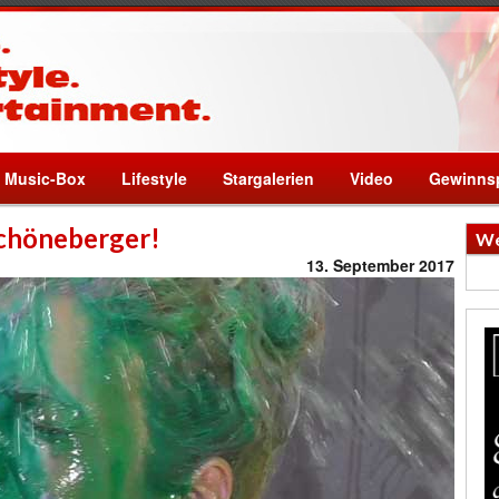
Music-Box
Lifestyle
Stargalerien
Video
Gewinnsp
Schöneberger!
We
13. September 2017