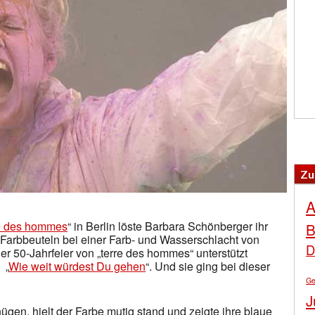
Zu
A
re des hommes
“ in Berlin löste Barbara Schönberger ihr
B
Farbbeuteln bei einer Farb- und Wasserschlacht von
D
r 50-Jahrfeier von „terre des hommes“ unterstützt
 „
Wie weit würdest Du gehen
“. Und sie ging bei dieser
Ge
J
ügen, hielt der Farbe mutig stand und zeigte ihre blaue