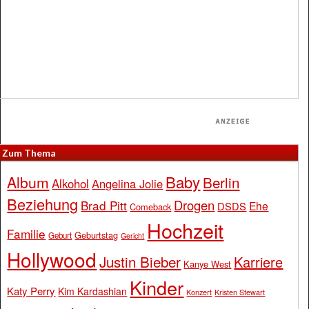
Zum Thema
Baby
Album
Berlin
Alkohol
Angelina Jolie
Beziehung
Drogen
Brad Pitt
Ehe
DSDS
Comeback
Hochzeit
Familie
Geburtstag
Geburt
Gericht
Hollywood
Justin Bieber
Karriere
Kanye West
Kinder
Katy Perry
Kim Kardashian
Konzert
Kristen Stewart