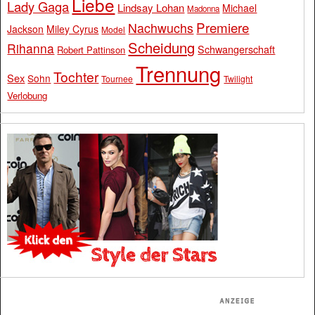
Liebe
Lady Gaga
Lindsay Lohan
Michael
Madonna
Premiere
Nachwuchs
Jackson
Miley Cyrus
Model
Scheidung
Rihanna
Schwangerschaft
Robert Pattinson
Trennung
Tochter
Sex
Sohn
Tournee
Twilight
Verlobung