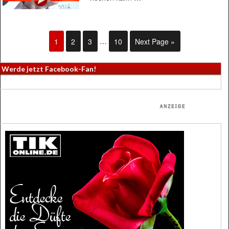
1
2
3
…
10
Next Page »
Werde jetzt Facebook-Fan!