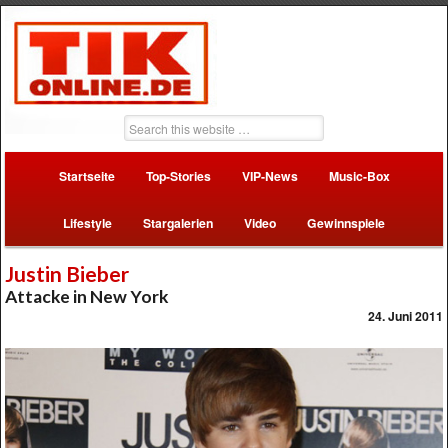
Startseite
Top-Stories
VIP-News
Music-Box
Lifestyle
Stargalerien
Video
Gewinnspiele
Justin Bieber
Attacke in New York
24. Juni 2011