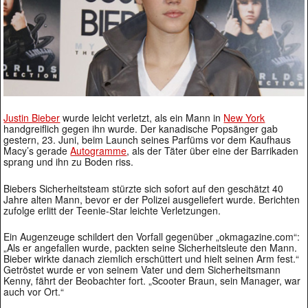
Justin Bieber
wurde leicht verletzt, als ein Mann in
New York
handgreiflich gegen ihn wurde. Der kanadische Popsänger gab
gestern, 23. Juni, beim Launch seines Parfüms vor dem Kaufhaus
Macy’s gerade
Autogramme
, als der Täter über eine der Barrikaden
sprang und ihn zu Boden riss.
Biebers Sicherheitsteam stürzte sich sofort auf den geschätzt 40
Jahre alten Mann, bevor er der Polizei ausgeliefert wurde. Berichten
zufolge erlitt der Teenie-Star leichte Verletzungen.
Ein Augenzeuge schildert den Vorfall gegenüber „okmagazine.com“:
„Als er angefallen wurde, packten seine Sicherheitsleute den Mann.
Bieber wirkte danach ziemlich erschüttert und hielt seinen Arm fest.“
Getröstet wurde er von seinem Vater und dem Sicherheitsmann
Kenny, fährt der Beobachter fort. „Scooter Braun, sein Manager, war
auch vor Ort.“