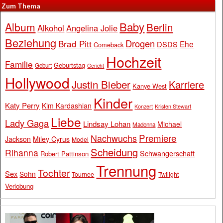
Zum Thema
Baby
Album
Berlin
Alkohol
Angelina Jolie
Beziehung
Drogen
Brad Pitt
Ehe
DSDS
Comeback
Hochzeit
Familie
Geburtstag
Geburt
Gericht
Hollywood
Justin Bieber
Karriere
Kanye West
Kinder
Katy Perry
Kim Kardashian
Konzert
Kristen Stewart
Liebe
Lady Gaga
Lindsay Lohan
Michael
Madonna
Premiere
Nachwuchs
Jackson
Miley Cyrus
Model
Scheidung
Rihanna
Schwangerschaft
Robert Pattinson
Trennung
Tochter
Sex
Sohn
Tournee
Twilight
Verlobung