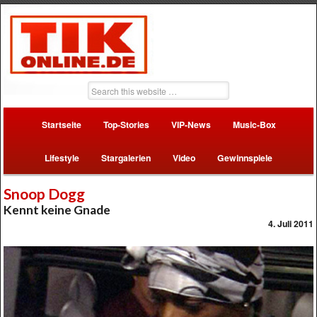
Startseite
Top-Stories
VIP-News
Music-Box
Lifestyle
Stargalerien
Video
Gewinnspiele
Snoop Dogg
Kennt keine Gnade
4. Juli 2011