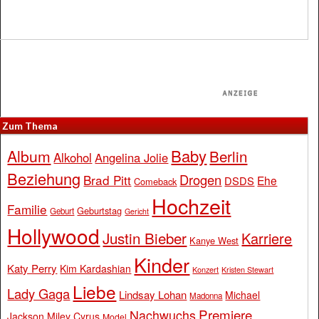
Zum Thema
Baby
Album
Berlin
Alkohol
Angelina Jolie
Beziehung
Drogen
Brad Pitt
Ehe
DSDS
Comeback
Hochzeit
Familie
Geburtstag
Geburt
Gericht
Hollywood
Justin Bieber
Karriere
Kanye West
Kinder
Katy Perry
Kim Kardashian
Konzert
Kristen Stewart
Liebe
Lady Gaga
Lindsay Lohan
Michael
Madonna
Premiere
Nachwuchs
Jackson
Miley Cyrus
Model