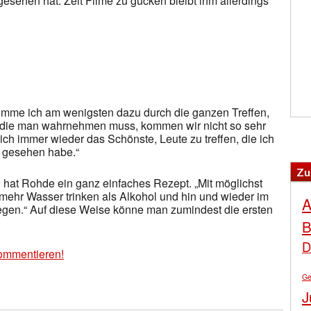
 gesehen hat. Zeit Filme zu gucken bleibt ihm allerdings
omme ich am wenigsten dazu durch die ganzen Treffen,
 die man wahrnehmen muss, kommen wir nicht so sehr
ch immer wieder das Schönste, Leute zu treffen, die ich
gesehen habe.“
Zu
hat Rohde ein ganz einfaches Rezept. „Mit möglichst
mehr Wasser trinken als Alkohol und hin und wieder im
A
egen.“ Auf diese Weise könne man zumindest die ersten
B
D
ommentieren!
Ge
J