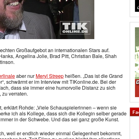
echten Großaufgebot an internationalen Stars auf.
nks, Angelina Jolie, Brad Pitt, Christian Bale, Shah
tinson.
rlinale
aber nur
Meryl Streep
heißen. „Das ist die Grand
“, schwärmt er im Interview mit TIKonline.de. Bei der
ch, dass sie immer eine humorvolle Distanz zu sich
, zu verraten.
t, erklärt Rohde: „Viele Schauspielerinnen – wenn sie
Fa
rke ich als Kollege, dass sich die Kollegin selber gerade
r immer in der Schwebe. Und das sei ganz große Kunst.
ch, weil er endlich wieder einmal Gelegenheit bekommt,