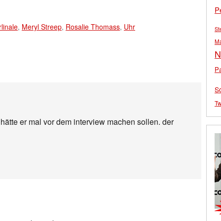
P
linale
,
Meryl Streep
,
Rosalie Thomass
,
Uhr
St
M
N
Pa
S
Tw
ätte er mal vor dem interview machen sollen. der