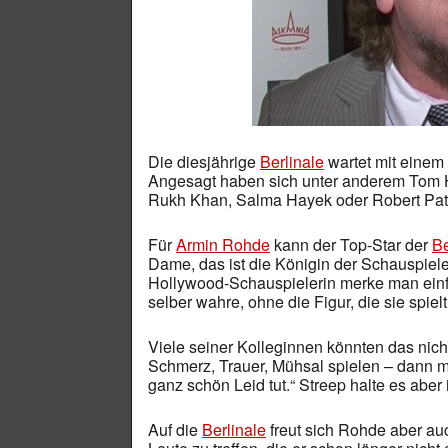
Die diesjährige
Berlinale
wartet mit einem 
Angesagt haben sich unter anderem Tom Ha
Rukh Khan, Salma Hayek oder Robert Pat
Für
Armin Rohde
kann der Top-Star der
Be
Dame, das ist die Königin der Schauspieler
Hollywood-Schauspielerin merke man einfa
selber wahre, ohne die Figur, die sie spielt
Viele seiner Kolleginnen könnten das nich
Schmerz, Trauer, Mühsal spielen – dann me
ganz schön Leid tut.“ Streep halte es abe
Auf die
Berlinale
freut sich Rohde aber au