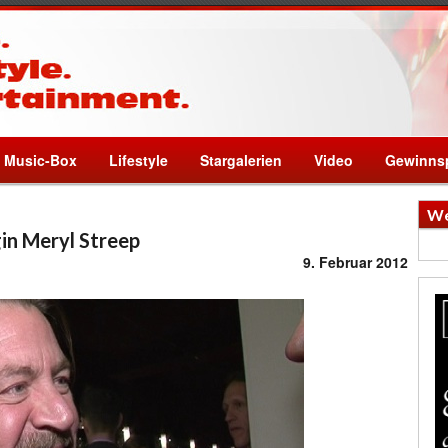
Music-Box
Lifestyle
Stargalerien
Video
Gewinnsp
We
gin Meryl Streep
9. Februar 2012