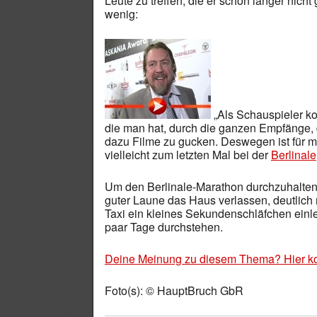
Leute zu treffen, die er schon länger nicht
wenig:
„Als Schauspieler k
die man hat, durch die ganzen Empfänge,
dazu Filme zu gucken. Deswegen ist für mi
vielleicht zum letzten Mal bei der
Berlinale
Um den Berlinale-Marathon durchzuhalten 
guter Laune das Haus verlassen, deutlich 
Taxi ein kleines Sekundenschläfchen einl
paar Tage durchstehen.
Deine Meinung zu diesem Thema? Hier k
Foto(s): © HauptBruch GbR