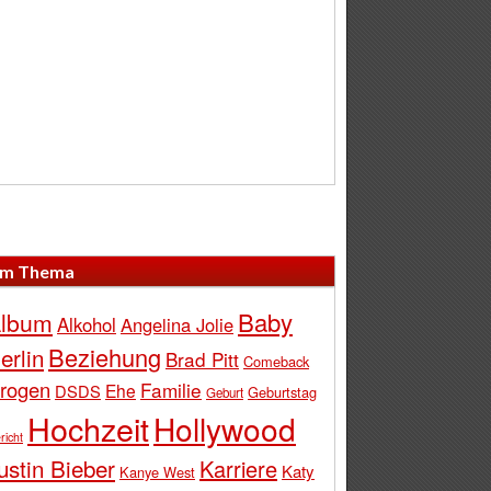
m Thema
Baby
lbum
Alkohol
Angelina Jolie
Beziehung
erlin
Brad Pitt
Comeback
rogen
Familie
Ehe
DSDS
Geburtstag
Geburt
Hochzeit
Hollywood
richt
ustin Bieber
Karriere
Katy
Kanye West