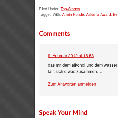
Filed Under:
Top-Stories
Tagged With:
Armin Rohde
,
Askania Award
,
Ber
Comments
9. Februar 2012 at 16:58
das mit dem alkohol und dem wasser h
lallt sich d was zusammen….
Zum Antworten anmelden
Speak Your Mind