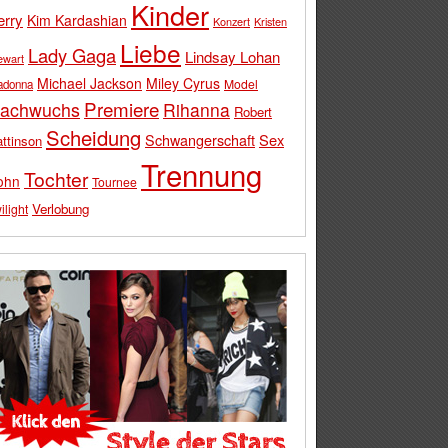
Kinder
erry
Kim Kardashian
Konzert
Kristen
Liebe
Lady Gaga
Lindsay Lohan
ewart
Michael Jackson
Miley Cyrus
Model
adonna
Premiere
achwuchs
Rihanna
Robert
Scheidung
Schwangerschaft
Sex
ttinson
Trennung
Tochter
ohn
Tournee
Verlobung
ilight