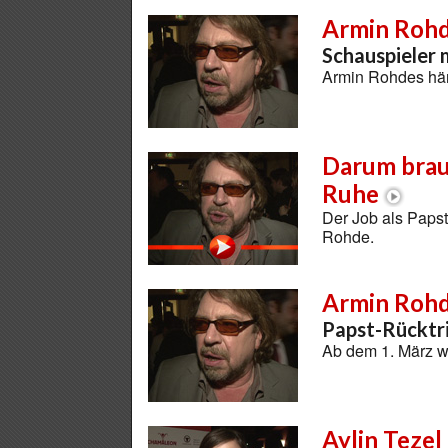
Armin Roh
Schauspieler
Armin Rohdes härt
Darum brau
Ruhe
Der Job als Papst
Rohde.
Armin Roh
Papst-Rücktri
Ab dem 1. März w
Aylin Tezel