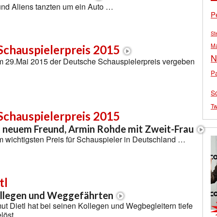
und Aliens tanzten um ein Auto …
P
St
M
Schauspielerpreis 2015
N
am 29.Mai 2015 der Deutsche Schauspielerpreis vergeben
Pa
S
Tw
Schauspielerpreis 2015
t neuem Freund, Armin Rohde mit Zweit-Frau
 wichtigsten Preis für Schauspieler in Deutschland …
tl
ollegen und Weggefährten
t Dietl hat bei seinen Kollegen und Wegbegleitern tiefe
elöst …