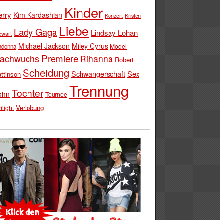
Kinder
erry
Kim Kardashian
Konzert
Kristen
Liebe
Lady Gaga
Lindsay Lohan
ewart
Michael Jackson
Miley Cyrus
Model
adonna
Premiere
achwuchs
Rihanna
Robert
Scheidung
Schwangerschaft
Sex
ttinson
Trennung
Tochter
ohn
Tournee
Verlobung
ilight