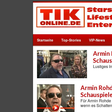
Startseite
Top-Stories
VIP-News
Armin 
Schaus
Lustiges I
Armin Rohd
Schauspiele
Für Armin Rohde i
wenn es Schatten