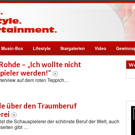
Music-Box
Lifestyle
Stargalerien
Video
Gewinnsp
Rohde – „Ich wollte nicht
We
pieler werden!“
nterview auf dem roten Teppich…
e über den Traumberuf
rei
st die Schauspielerei der schönste Beruf der Welt, auch
seiten gibt …