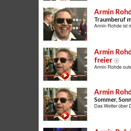
Armin Rohde
Traumberuf m
Armin Rohde ist 
Armin Rohd
freier
Armin Rohde outet
Armin Roh
Sommer, Sonn
Das Wetter über D