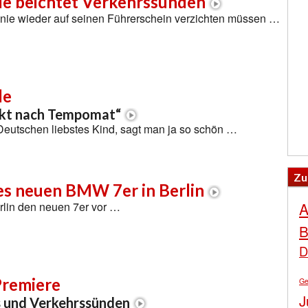
e beichtet Verkehrssünden
 nie wieder auf seinen Führerschein verzichten müssen …
de
rikt nach Tempomat“
Deutschen liebstes Kind, sagt man ja so schön …
Zu
es neuen BMW 7er in Berlin
A
rlin den neuen 7er vor …
B
D
remiere
Ge
J
s und Verkehrssünden