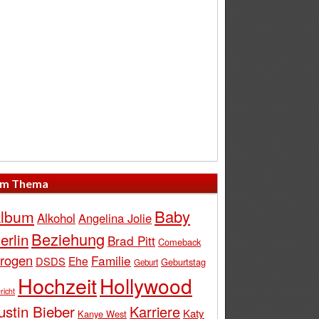
m Thema
Baby
lbum
Alkohol
Angelina Jolie
Beziehung
erlin
Brad Pitt
Comeback
rogen
Familie
Ehe
DSDS
Geburtstag
Geburt
Hochzeit
Hollywood
richt
ustin Bieber
Karriere
Katy
Kanye West