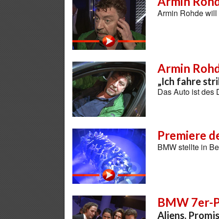
Armin Rohd
Armin Rohde will
Armin Roh
„Ich fahre st
Das Auto ist des 
Premiere d
BMW stellte in Be
BMW 7er-P
Aliens, Promi