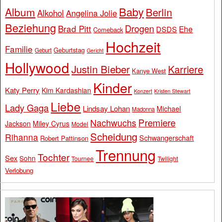
Baby
Album
Berlin
Alkohol
Angelina Jolie
Beziehung
Drogen
Brad Pitt
Ehe
DSDS
Comeback
Hochzeit
Familie
Geburtstag
Geburt
Gericht
Hollywood
Justin Bieber
Karriere
Kanye West
Kinder
Katy Perry
Kim Kardashian
Konzert
Kristen Stewart
Liebe
Lady Gaga
Lindsay Lohan
Michael
Madonna
Premiere
Nachwuchs
Jackson
Miley Cyrus
Model
Scheidung
Rihanna
Schwangerschaft
Robert Pattinson
Trennung
Tochter
Sex
Sohn
Tournee
Twilight
Verlobung