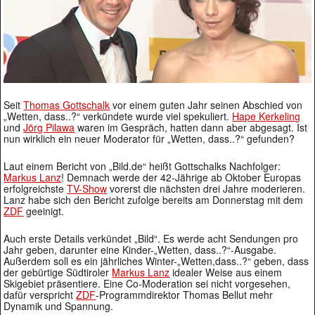
Seit
Thomas Gottschalk
vor einem guten Jahr seinen Abschied von
„Wetten, dass..?“ verkündete wurde viel spekuliert.
Hape Kerkeling
und
Jörg Pilawa
waren im Gespräch, hatten dann aber abgesagt. Ist
nun wirklich ein neuer Moderator für „Wetten, dass..?“ gefunden?
Laut einem Bericht von „Bild.de“ heißt Gottschalks Nachfolger:
Markus Lanz
! Demnach werde der 42-Jährige ab Oktober Europas
erfolgreichste
TV-Show
vorerst die nächsten drei Jahre moderieren.
Lanz habe sich den Bericht zufolge bereits am Donnerstag mit dem
ZDF
geeinigt.
Auch erste Details verkündet „Bild“. Es werde acht Sendungen pro
Jahr geben, darunter eine Kinder-„Wetten, dass..?“-Ausgabe.
Außerdem soll es ein jährliches Winter-„Wetten,dass..?“ geben, dass
der gebürtige Südtiroler
Markus Lanz
idealer Weise aus einem
Skigebiet präsentiere. Eine Co-Moderation sei nicht vorgesehen,
dafür verspricht
ZDF
-Programmdirektor Thomas Bellut mehr
Dynamik und Spannung.