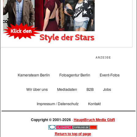
Kamerateam Berlin
Fotoagentur Berlin
Event-Fotos
Wir über uns
Mediadaten
B2B
Jobs
Impressum / Datenschutz
Kontakt
Copyright © 2001-2026 ·
HauptBruch Media GbR
Return to top of page