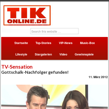
Startseite
Top-Stories
VIP-News
Music-Box
Lifestyle
Stargalerien
Video
Gewinnspiele
TV-Sensation
Gottschalk-Nachfolger gefunden!
11. März 2012