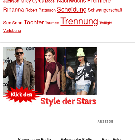
Nachwuchs
Jackson
Miley Cyrus
Model
Scheidung
Rihanna
Schwangerschaft
Robert Pattinson
Trennung
Tochter
Sex
Sohn
Tournee
Twilight
Verlobung
Kamerateam Berlin
Fotoagentur Berlin
Event-Fotos