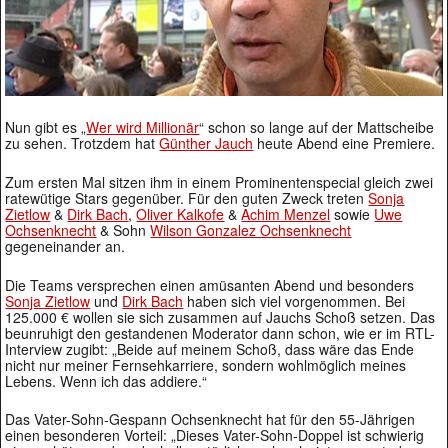
Nun gibt es „
Wer wird Millionär
“ schon so lange auf der Mattscheibe
zu sehen. Trotzdem hat
Günther Jauch
heute Abend eine Premiere.
Zum ersten Mal sitzen ihm in einem Prominentenspecial gleich zwei
ratewütige Stars gegenüber. Für den guten Zweck treten
Sonja
Zietlow
&
Dirk Bach
,
Oliver Kalkofe
&
Achim Menzel
sowie
Uwe
Ochsenknecht
& Sohn
Wilson Gonzalez Ochsenknecht
gegeneinander an.
Die Teams versprechen einen amüsanten Abend und besonders
Sonja Zietlow
und
Dirk Bach
haben sich viel vorgenommen. Bei
125.000 € wollen sie sich zusammen auf Jauchs Schoß setzen. Das
beunruhigt den gestandenen Moderator dann schon, wie er im RTL-
Interview zugibt: „Beide auf meinem Schoß, dass wäre das Ende
nicht nur meiner Fernsehkarriere, sondern wohlmöglich meines
Lebens. Wenn ich das addiere.“
Das Vater-Sohn-Gespann Ochsenknecht hat für den 55-Jährigen
einen besonderen Vorteil: „Dieses Vater-Sohn-Doppel ist schwierig