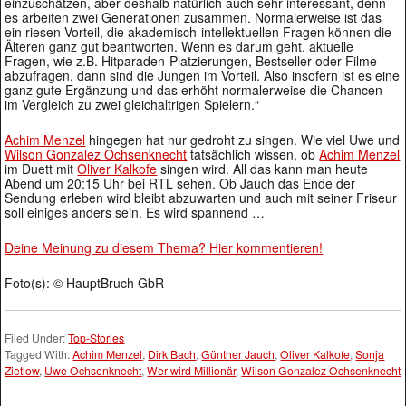
einzuschätzen, aber deshalb natürlich auch sehr interessant, denn
es arbeiten zwei Generationen zusammen. Normalerweise ist das
ein riesen Vorteil, die akademisch-intellektuellen Fragen können die
Älteren ganz gut beantworten. Wenn es darum geht, aktuelle
Fragen, wie z.B. Hitparaden-Platzierungen, Bestseller oder Filme
abzufragen, dann sind die Jungen im Vorteil. Also insofern ist es eine
ganz gute Ergänzung und das erhöht normalerweise die Chancen –
im Vergleich zu zwei gleichaltrigen Spielern.“
Achim Menzel
hingegen hat nur gedroht zu singen. Wie viel Uwe und
Wilson Gonzalez Ochsenknecht
tatsächlich wissen, ob
Achim Menzel
im Duett mit
Oliver Kalkofe
singen wird. All das kann man heute
Abend um 20:15 Uhr bei RTL sehen. Ob Jauch das Ende der
Sendung erleben wird bleibt abzuwarten und auch mit seiner Friseur
soll einiges anders sein. Es wird spannend …
Deine Meinung zu diesem Thema? Hier kommentieren!
Foto(s): © HauptBruch GbR
Filed Under:
Top-Stories
Tagged With:
Achim Menzel
,
Dirk Bach
,
Günther Jauch
,
Oliver Kalkofe
,
Sonja
Zietlow
,
Uwe Ochsenknecht
,
Wer wird Millionär
,
Wilson Gonzalez Ochsenknecht