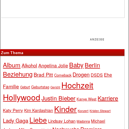
Zum Thema
Baby
Album
Berlin
Alkohol
Angelina Jolie
Beziehung
Drogen
Brad Pitt
Ehe
DSDS
Comeback
Hochzeit
Familie
Geburtstag
Geburt
Gericht
Hollywood
Justin Bieber
Karriere
Kanye West
Kinder
Katy Perry
Kim Kardashian
Konzert
Kristen Stewart
Liebe
Lady Gaga
Lindsay Lohan
Michael
Madonna
Premiere