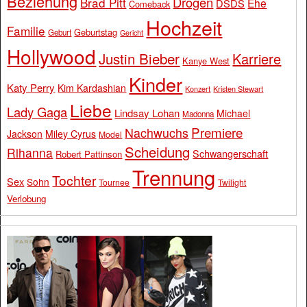
Beziehung
Drogen
Brad Pitt
Ehe
DSDS
Comeback
Hochzeit
Familie
Geburtstag
Geburt
Gericht
Hollywood
Justin Bieber
Karriere
Kanye West
Kinder
Katy Perry
Kim Kardashian
Konzert
Kristen Stewart
Liebe
Lady Gaga
Lindsay Lohan
Michael
Madonna
Premiere
Nachwuchs
Jackson
Miley Cyrus
Model
Scheidung
Rihanna
Schwangerschaft
Robert Pattinson
Trennung
Tochter
Sex
Sohn
Tournee
Twilight
Verlobung