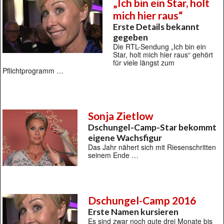
„Ich bin ein Star, holt
mich hier raus“
Erste Details bekannt
gegeben
Die RTL-Sendung „Ich bin ein
Star, holt mich hier raus“ gehört
für viele längst zum
Pflichtprogramm …
Sonja Zietlow
Dschungel-Camp-Star bekommt
eigene Wachsfigur
Das Jahr nähert sich mit Riesenschritten
seinem Ende …
Dschungel-Camp 2016
Erste Namen kursieren
Es sind zwar noch gute drei Monate bis