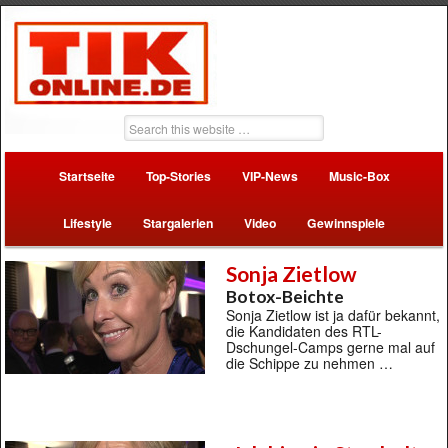
Startseite
Top-Stories
VIP-News
Music-Box
Lifestyle
Stargalerien
Video
Gewinnspiele
Sonja Zietlow
Botox-Beichte
Sonja Zietlow ist ja dafür bekannt,
die Kandidaten des RTL-
Dschungel-Camps gerne mal auf
die Schippe zu nehmen …