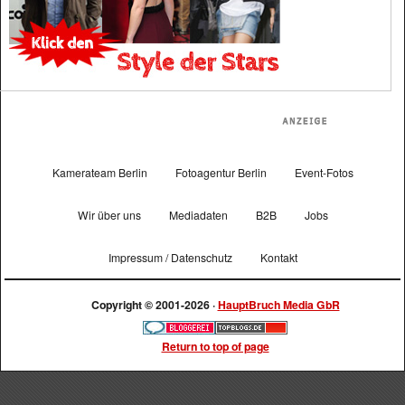
Kamerateam Berlin
Fotoagentur Berlin
Event-Fotos
Wir über uns
Mediadaten
B2B
Jobs
Impressum / Datenschutz
Kontakt
Copyright © 2001-2026 ·
HauptBruch Media GbR
Return to top of page