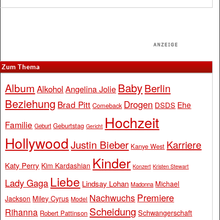
Zum Thema
Baby
Album
Berlin
Alkohol
Angelina Jolie
Beziehung
Drogen
Brad Pitt
Ehe
DSDS
Comeback
Hochzeit
Familie
Geburtstag
Geburt
Gericht
Hollywood
Justin Bieber
Karriere
Kanye West
Kinder
Katy Perry
Kim Kardashian
Konzert
Kristen Stewart
Liebe
Lady Gaga
Lindsay Lohan
Michael
Madonna
Premiere
Nachwuchs
Jackson
Miley Cyrus
Model
Scheidung
Rihanna
Schwangerschaft
Robert Pattinson