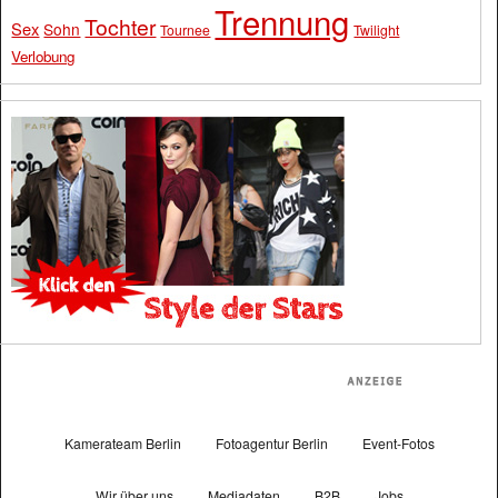
Trennung
Tochter
Sex
Sohn
Tournee
Twilight
Verlobung
Kamerateam Berlin
Fotoagentur Berlin
Event-Fotos
Wir über uns
Mediadaten
B2B
Jobs