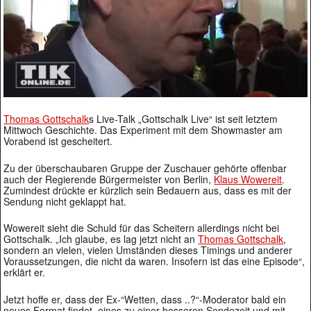
Thomas Gottschalk
s Live-Talk „Gottschalk Live“ ist seit letztem
Mittwoch Geschichte. Das Experiment mit dem Showmaster am
Vorabend ist gescheitert.
Zu der überschaubaren Gruppe der Zuschauer gehörte offenbar
auch der Regierende Bürgermeister von Berlin,
Klaus Wowereit
.
Zumindest drückte er kürzlich sein Bedauern aus, dass es mit der
Sendung nicht geklappt hat.
Wowereit sieht die Schuld für das Scheitern allerdings nicht bei
Gottschalk. „Ich glaube, es lag jetzt nicht an
Thomas Gottschalk
,
sondern an vielen, vielen Umständen dieses Timings und anderer
Voraussetzungen, die nicht da waren. Insofern ist das eine Episode“,
erklärt er.
Jetzt hoffe er, dass der Ex-“Wetten, dass ..?“-Moderator bald ein
neues Format findet, eines zu einer besseren Sendezeit und mit