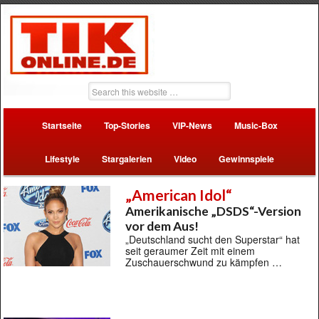
Startseite
Top-Stories
VIP-News
Music-Box
Lifestyle
Stargalerien
Video
Gewinnspiele
„American Idol“
Amerikanische „DSDS“-Version
vor dem Aus!
„Deutschland sucht den Superstar“ hat
seit geraumer Zeit mit einem
Zuschauerschwund zu kämpfen …