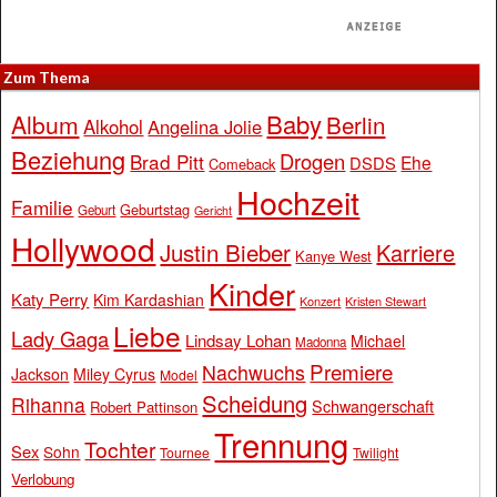
Zum Thema
Baby
Album
Berlin
Alkohol
Angelina Jolie
Beziehung
Drogen
Brad Pitt
Ehe
DSDS
Comeback
Hochzeit
Familie
Geburtstag
Geburt
Gericht
Hollywood
Justin Bieber
Karriere
Kanye West
Kinder
Katy Perry
Kim Kardashian
Konzert
Kristen Stewart
Liebe
Lady Gaga
Lindsay Lohan
Michael
Madonna
Premiere
Nachwuchs
Jackson
Miley Cyrus
Model
Scheidung
Rihanna
Schwangerschaft
Robert Pattinson
Trennung
Tochter
Sex
Sohn
Tournee
Twilight
Verlobung