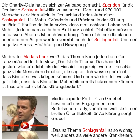
Die Charity-Gala hat es sich zur Aufgabe gemacht,
Spenden
für die
Deutsche
Schlaganfall
-Hilfe zu sammeln. Denn rund 270.000
Menschen erleiden allein in Deutschland jedes Jahr einen
Schlaganfall
. Liz Mohn, Gründerin und Präsidentin der Stiftung,
erklärte TIKonline.de im Interview, dass man achtsam Leben sollte.
Mohn: „Indem man auf hohen Blutdruck achtet. Diabetiker müssen
aufpassen. Aber es ist auch Vererbung. Denn nicht nur die blauen
oder braunen Augen werden vererbt, auch der
Schlaganfall
. Und der
negative Stress, Ernährung und Bewegung.“
Moderator
Markus Lanz
weiß, das Thema kann jeden betreffen.
Lanz erläutert im Interview: „Das ist ein Thema! Das habe ich
gestern wieder erlebt, als der Einspielfilm gezeigt wurde. Da saßen
ganz viele Menschen daneben, die sagten: Ich wusste gar nicht,
dass Kinder so was kriegen können. Und dann wieder: Ich wusste
gar nicht, dass das Kinder im Mutterleib bereits bekommen können
… Insofern sehr viel Aufklärungsbedarf.“
Medienexperte Prof. Dr. Jo Groebel
bewundert das Engagement der
Bertelsmann-Lady, vor allem, weil sie in der
breiten Öffentlichkeit für Aufklärung sorgt.
Grobel:
„Das ist Thema
Schlaganfall
ist so wichtig,
weil, anders als viele andere Krankheiten,