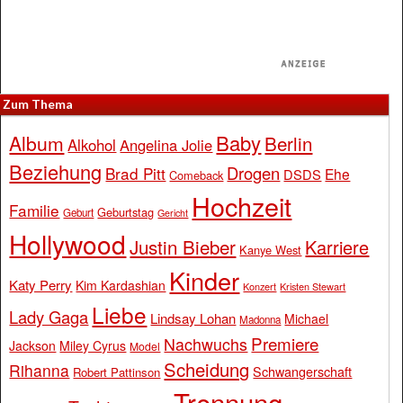
Zum Thema
Baby
Album
Berlin
Alkohol
Angelina Jolie
Beziehung
Drogen
Brad Pitt
Ehe
DSDS
Comeback
Hochzeit
Familie
Geburtstag
Geburt
Gericht
Hollywood
Justin Bieber
Karriere
Kanye West
Kinder
Katy Perry
Kim Kardashian
Konzert
Kristen Stewart
Liebe
Lady Gaga
Lindsay Lohan
Michael
Madonna
Premiere
Nachwuchs
Jackson
Miley Cyrus
Model
Scheidung
Rihanna
Schwangerschaft
Robert Pattinson
Trennung