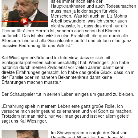
ist es immer noch eine der
Hauptkrankheiten und auch Todesursachen
muss man ja leider sagen für viele
Menschen. Was ich auch an Liz Mohns
Arbeit bewundere, was ich vorher auch
nicht wusste, ist, dass das nicht nur ein
Thema für ältere Herren ist, sondern auch schon bei Kindern
auftaucht. Das ist also wirklich eine Krankheit, die quer durch alle
Altersbereiche und alle Geschlechter auftritt und einfach eine ganz
massive Bedrohung für das Volk ist.“
Kai Wiesinger erklärte und im Interview, dass er sich mit
Schlaganfallpatienten schon beschäftigt hat. Wiesinger: „Ich habe
natürlich durch meinen Zivildienst vor vielen Jahren damit sehr
direkte Erfahrungen gemacht. Ich habe das große Glück, dass ich in
der Familie oder im näheren Bekanntenkreis damit keine
Erfahrungen machen musste.“
Der Schauspieler tut in seinen Leben einiges um gesund zu bleiben.
„Ernährung spielt in meinem Leben eine ganz große Rolle. Ich
versuche mich sehr gesund zu ernähren und viel Sport zu machen.
Trotzdem ist man nicht, nur weil man gesund isst vor allem gefeit“
sagt uns Kai Wiesinger.
Im Showprogramm sorgte der Graf von
Unheilig und Altmeister Tom Jones für