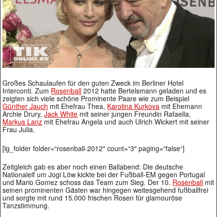
Großes Schaulaufen für den guten Zweck im Berliner Hotel
Interconti. Zum
Rosenball
2012 hatte Bertelsmann geladen und es
zeigten sich viele schöne Prominente Paare wie zum Beispiel
Günther Jauch
mit Ehefrau Thea,
Karolina Kurkova
mit Ehemann
Archie Drury,
Jack White
mit seiner jungen Freundin Rafaella,
Markus Lanz
mit Ehefrau Angela und auch Ulrich Wickert mit seiner
Frau Julia.
[lg_folder folder=“rosenball-2012″ count=“3″ paging=“false“]
Zeitgleich gab es aber noch einen Ballabend: Die deutsche
Nationalelf um Jogi Löw kickte bei der Fußball-EM gegen Portugal
und Mario Gomez schoss das Team zum Sieg. Der 10.
Rosenball
mit
seinen prominenten Gästen war hingegen weitesgehend fußballfrei
und sorgte mit rund 15.000 frischen Rosen für glamouröse
Tanzstimmung.