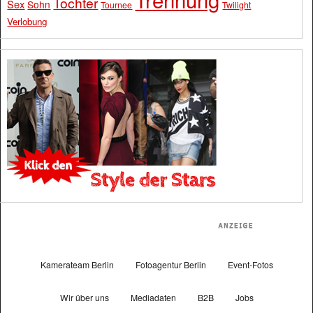
Tochter
Sex
Sohn
Tournee
Twilight
Verlobung
Kamerateam Berlin
Fotoagentur Berlin
Event-Fotos
Wir über uns
Mediadaten
B2B
Jobs