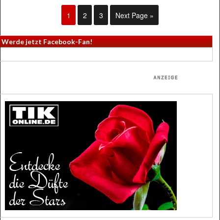
1
2
3
Next Page »
Werde jetzt Facebook-Fan!