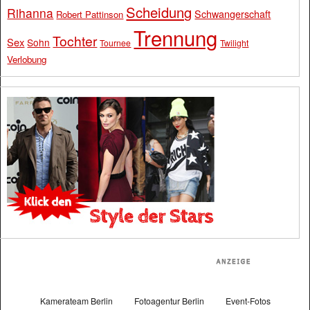
Scheidung
Rihanna
Schwangerschaft
Robert Pattinson
Trennung
Tochter
Sex
Sohn
Tournee
Twilight
Verlobung
Kamerateam Berlin
Fotoagentur Berlin
Event-Fotos