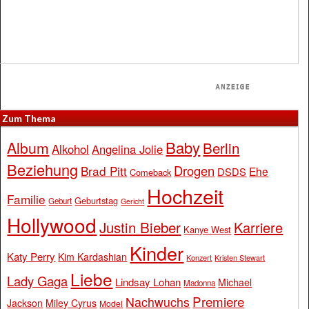
Zum Thema
Baby
Album
Berlin
Alkohol
Angelina Jolie
Beziehung
Drogen
Brad Pitt
Ehe
DSDS
Comeback
Hochzeit
Familie
Geburtstag
Geburt
Gericht
Hollywood
Justin Bieber
Karriere
Kanye West
Kinder
Katy Perry
Kim Kardashian
Konzert
Kristen Stewart
Liebe
Lady Gaga
Lindsay Lohan
Michael
Madonna
Premiere
Nachwuchs
Jackson
Miley Cyrus
Model