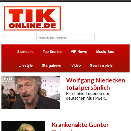
Startseite
Top-Stories
VIP-News
Music-Box
Lifestyle
Stargalerien
Video
Gewinnspiele
Wolfgang Niedecken
total persönlich
Er ist eine Legende der
deutschen Musikwelt…
Krankenakte Gunter