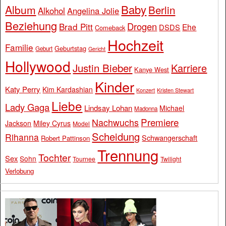
Baby
Album
Berlin
Alkohol
Angelina Jolie
Beziehung
Drogen
Brad Pitt
Ehe
DSDS
Comeback
Hochzeit
Familie
Geburtstag
Geburt
Gericht
Hollywood
Justin Bieber
Karriere
Kanye West
Kinder
Katy Perry
Kim Kardashian
Konzert
Kristen Stewart
Liebe
Lady Gaga
Lindsay Lohan
Michael
Madonna
Premiere
Nachwuchs
Jackson
Miley Cyrus
Model
Scheidung
Rihanna
Schwangerschaft
Robert Pattinson
Trennung
Tochter
Sex
Sohn
Tournee
Twilight
Verlobung