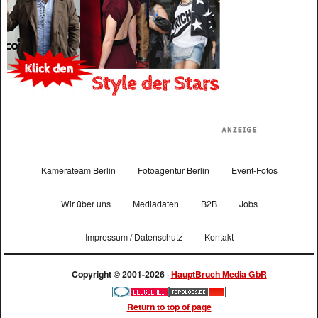
Kamerateam Berlin
Fotoagentur Berlin
Event-Fotos
Wir über uns
Mediadaten
B2B
Jobs
Impressum / Datenschutz
Kontakt
Copyright © 2001-2026 ·
HauptBruch Media GbR
Return to top of page