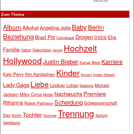
Zum Thema
Baby
Album
Berlin
Alkohol
Angelina Jolie
Beziehung
Drogen
Brad Pitt
Ehe
DSDS
Comeback
Hochzeit
Familie
Geburtstag
Geburt
Gericht
Hollywood
Justin Bieber
Karriere
Kanye West
Kinder
Katy Perry
Kim Kardashian
Konzert
Kristen Stewart
Liebe
Lady Gaga
Lindsay Lohan
Michael
Madonna
Premiere
Nachwuchs
Jackson
Miley Cyrus
Model
Scheidung
Rihanna
Schwangerschaft
Robert Pattinson
Trennung
Tochter
Sex
Sohn
Tournee
Twilight
Verlobung