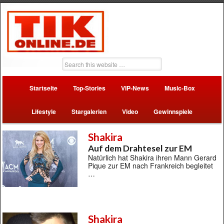
Startseite
Top-Stories
VIP-News
Music-Box
Lifestyle
Stargalerien
Video
Gewinnspiele
Shakira
Auf dem Drahtesel zur EM
Natürlich hat Shakira ihren Mann Gerard
Pique zur EM nach Frankreich begleitet
…
Shakira