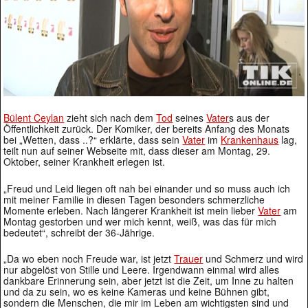
Bülent Ceylan
zieht sich nach dem
Tod
seines
Vater
s aus der
Öffentlichkeit zurück. Der Komiker, der bereits Anfang des Monats
bei „Wetten, dass ..?“ erklärte, dass sein
Vater
im
Krankenhaus
lag,
teilt nun auf seiner Webseite mit, dass dieser am Montag, 29.
Oktober, seiner Krankheit erlegen ist.
„Freud und Leid liegen oft nah bei einander und so muss auch ich
mit meiner Familie in diesen Tagen besonders schmerzliche
Momente erleben. Nach längerer Krankheit ist mein lieber
Vater
am
Montag gestorben und wer mich kennt, weiß, was das für mich
bedeutet“, schreibt der 36-Jährige.
„Da wo eben noch Freude war, ist jetzt
Trauer
und Schmerz und wird
nur abgelöst von Stille und Leere. Irgendwann einmal wird alles
dankbare Erinnerung sein, aber jetzt ist die Zeit, um Inne zu halten
und da zu sein, wo es keine Kameras und keine Bühnen gibt,
sondern die Menschen, die mir im Leben am wichtigsten sind und