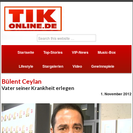
Startseite
Top-Stories
VIP-News
Music-Box
Lifestyle
Stargalerien
Video
Gewinnspiele
Bülent Ceylan
Vater seiner Krankheit erlegen
1. November 2012