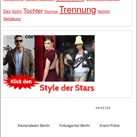
Trennung
Tochter
Sex
Sohn
Tournee
Twilight
Verlobung
Kamerateam Berlin
Fotoagentur Berlin
Event-Fotos