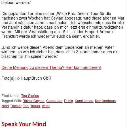
bleiben werden.“
Die geplanten Termine seiner „Wilde Kreatürken“-Tour für die
nächsten zwei Wochen hat Ceylan abgesagt, wird diese aber im Mai
und Juni nächsten Jahres nachholen. „Ich wünsche mir, dass ihr alle
Verständnis dafür habt, dass ich mich jetzt erst einmal zurückziehen
werde. Mit der Veranstaltung am 15.11. in der Fraport-Arena in
Frankfurt werde ich wieder für euch da sein“, erklärt er.
„Und ich werde diesen Abend dem Gedenken an meinen Vater
widmen, so wie ich sicher bin, dass ich in Zukunft immer auch ein
bisschen für ihn spielen werde.“
Deine Meinung zu diesem Thema? Hier kommentieren!
Foto(s): © HauptBruch GbR
Filed Under:
Top-Stories
Tagged With:
Bülent Ceylan
,
Comedian
,
Erfolg
,
Kamillentee
,
Krankenhaus
,
Neid
,
Rocker
,
Tod
,
Trauer
,
Vater
Speak Your Mind