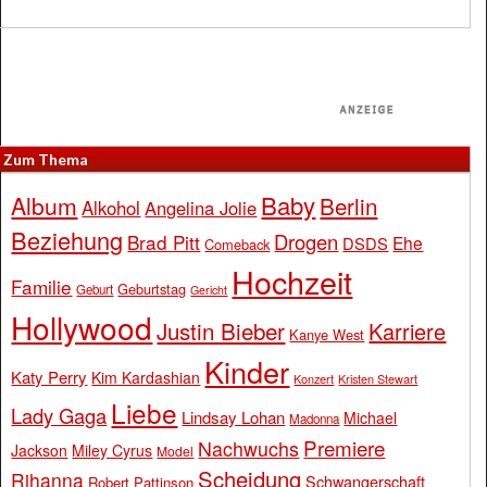
Zum Thema
Baby
Album
Berlin
Alkohol
Angelina Jolie
Beziehung
Drogen
Brad Pitt
Ehe
DSDS
Comeback
Hochzeit
Familie
Geburtstag
Geburt
Gericht
Hollywood
Justin Bieber
Karriere
Kanye West
Kinder
Katy Perry
Kim Kardashian
Konzert
Kristen Stewart
Liebe
Lady Gaga
Lindsay Lohan
Michael
Madonna
Premiere
Nachwuchs
Jackson
Miley Cyrus
Model
Scheidung
Rihanna
Schwangerschaft
Robert Pattinson