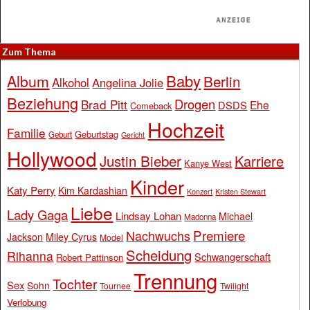
Zum Thema
Baby
Album
Berlin
Alkohol
Angelina Jolie
Beziehung
Drogen
Brad Pitt
Ehe
DSDS
Comeback
Hochzeit
Familie
Geburtstag
Geburt
Gericht
Hollywood
Justin Bieber
Karriere
Kanye West
Kinder
Katy Perry
Kim Kardashian
Konzert
Kristen Stewart
Liebe
Lady Gaga
Lindsay Lohan
Michael
Madonna
Premiere
Nachwuchs
Jackson
Miley Cyrus
Model
Scheidung
Rihanna
Schwangerschaft
Robert Pattinson
Trennung
Tochter
Sex
Sohn
Tournee
Twilight
Verlobung