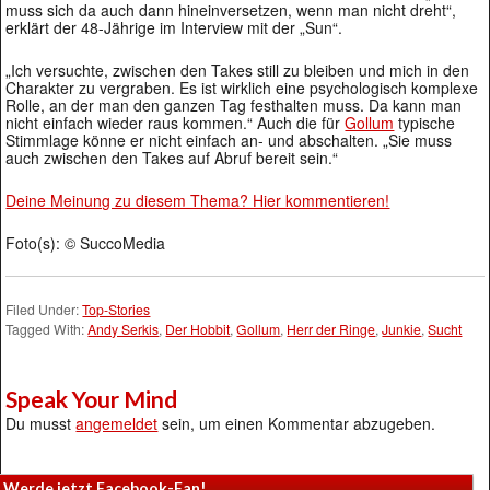
muss sich da auch dann hineinversetzen, wenn man nicht dreht“,
erklärt der 48-Jährige im Interview mit der „Sun“.
„Ich versuchte, zwischen den Takes still zu bleiben und mich in den
Charakter zu vergraben. Es ist wirklich eine psychologisch komplexe
Rolle, an der man den ganzen Tag festhalten muss. Da kann man
nicht einfach wieder raus kommen.“ Auch die für
Gollum
typische
Stimmlage könne er nicht einfach an- und abschalten. „Sie muss
auch zwischen den Takes auf Abruf bereit sein.“
Deine Meinung zu diesem Thema? Hier kommentieren!
Foto(s): © SuccoMedia
Filed Under:
Top-Stories
Tagged With:
Andy Serkis
,
Der Hobbit
,
Gollum
,
Herr der Ringe
,
Junkie
,
Sucht
Speak Your Mind
Du musst
angemeldet
sein, um einen Kommentar abzugeben.
Werde jetzt Facebook-Fan!