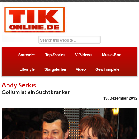
Startseite
Top-Stories
VIP-News
Music-Box
Lifestyle
Stargalerien
Video
Gewinnspiele
Andy Serkis
Gollum ist ein Suchtkranker
13. Dezember 2012