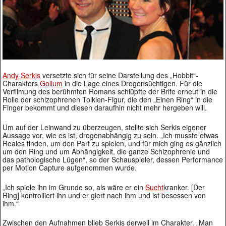
Andy Serkis
versetzte sich für seine Darstellung des „Hobbit“-
Charakters
Gollum
in die Lage eines Drogensüchtigen. Für die
Verfilmung des berühmten Romans schlüpfte der Brite erneut in die
Rolle der schizophrenen Tolkien-Figur, die den „Einen Ring“ in die
Finger bekommt und diesen daraufhin nicht mehr hergeben will.
Um auf der Leinwand zu überzeugen, stellte sich Serkis eigener
Aussage vor, wie es ist, drogenabhängig zu sein. „Ich musste etwas
Reales finden, um den Part zu spielen, und für mich ging es gänzlich
um den Ring und um Abhängigkeit, die ganze Schizophrenie und
das pathologische Lügen“, so der Schauspieler, dessen Performance
per Motion Capture aufgenommen wurde.
„Ich spiele ihn im Grunde so, als wäre er ein
Sucht
kranker. [Der
Ring] kontrolliert ihn und er giert nach ihm und ist besessen von
ihm.“
Zwischen den Aufnahmen blieb Serkis derweil im Charakter. „Man