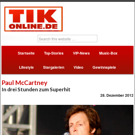
Startseite
Top-Stories
VIP-News
Music-Box
Lifestyle
Stargalerien
Video
Gewinnspiele
Paul McCartney
In drei Stunden zum Superhit
28. Dezember 2012