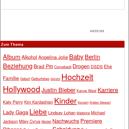
Zum Thema
Baby
Album
Berlin
Alkohol
Angelina Jolie
Beziehung
Drogen
Brad Pitt
Ehe
DSDS
Comeback
Hochzeit
Familie
Geburtstag
Geburt
Gericht
Hollywood
Justin Bieber
Karriere
Kanye West
Kinder
Katy Perry
Kim Kardashian
Konzert
Kristen Stewart
Liebe
Lady Gaga
Lindsay Lohan
Michael
Madonna
Premiere
Nachwuchs
Jackson
Miley Cyrus
Model
Scheidung