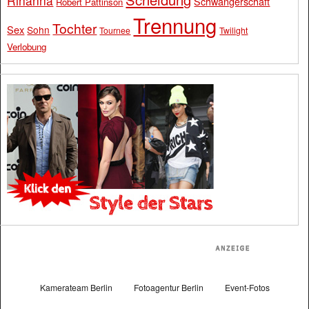
Rihanna
Schwangerschaft
Robert Pattinson
Trennung
Tochter
Sex
Sohn
Tournee
Twilight
Verlobung
Kamerateam Berlin
Fotoagentur Berlin
Event-Fotos