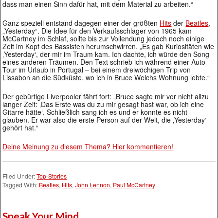
dass man einen Sinn dafür hat, mit dem Material zu arbeiten.“
Ganz speziell entstand dagegen einer der größten
Hits
der
Beatles
,
„Yesterday“. Die Idee für den Verkaufsschlager von 1965 kam
McCartney im Schlaf, sollte bis zur Vollendung jedoch noch einige
Zeit im Kopf des Bassisten herumschwirren. „Es gab Kuriositäten wie
‚Yesterday‘, der mir im Traum kam. Ich dachte, ich würde den Song
eines anderen Träumen. Den Text schrieb ich während einer Auto-
Tour im Urlaub in Portugal – bei einem dreiwöchigen Trip von
Lissabon an die Südküste, wo ich in Bruce Welchs Wohnung lebte.“
Der gebürtige Liverpooler fährt fort: „Bruce sagte mir vor nicht allzu
langer Zeit: ‚Das Erste was du zu mir gesagt hast war, ob ich eine
Gitarre hätte‘. Schließlich sang ich es und er konnte es nicht
glauben. Er war also die erste Person auf der Welt, die ‚Yesterday‘
gehört hat.“
Deine Meinung zu diesem Thema? Hier kommentieren!
Filed Under:
Top-Stories
Tagged With:
Beatles
,
Hits
,
John Lennon
,
Paul McCartney
Speak Your Mind