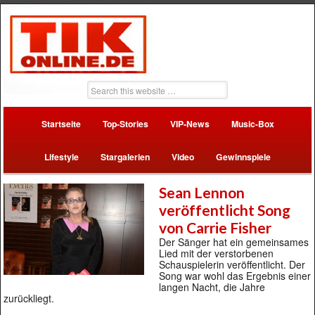
Startseite
Top-Stories
VIP-News
Music-Box
Lifestyle
Stargalerien
Video
Gewinnspiele
Sean Lennon
veröffentlicht Song
von Carrie Fisher
Der Sänger hat ein gemeinsames
Lied mit der verstorbenen
Schauspielerin veröffentlicht. Der
Song war wohl das Ergebnis einer
langen Nacht, die Jahre
zurückliegt.