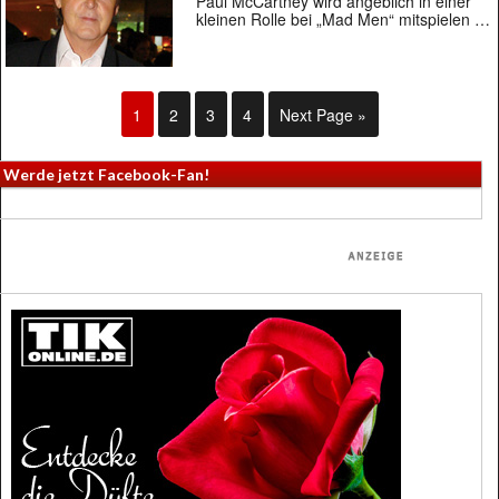
Paul McCartney wird angeblich in einer
kleinen Rolle bei „Mad Men“ mitspielen …
1
2
3
4
Next Page »
Werde jetzt Facebook-Fan!