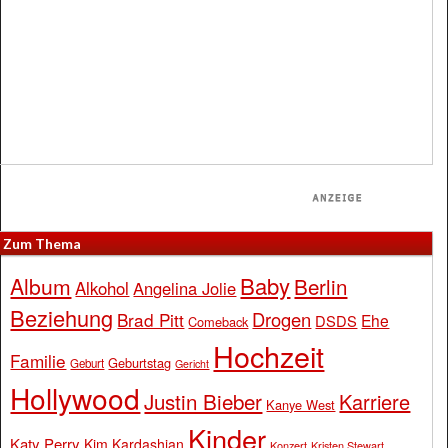
Zum Thema
Baby
Album
Berlin
Alkohol
Angelina Jolie
Beziehung
Drogen
Brad Pitt
Ehe
DSDS
Comeback
Hochzeit
Familie
Geburtstag
Geburt
Gericht
Hollywood
Justin Bieber
Karriere
Kanye West
Kinder
Katy Perry
Kim Kardashian
Konzert
Kristen Stewart