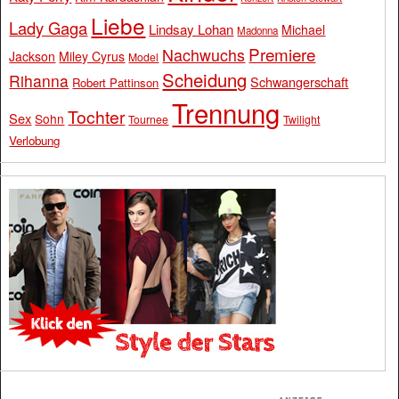
Liebe
Lady Gaga
Lindsay Lohan
Michael
Madonna
Premiere
Nachwuchs
Jackson
Miley Cyrus
Model
Scheidung
Rihanna
Schwangerschaft
Robert Pattinson
Trennung
Tochter
Sex
Sohn
Tournee
Twilight
Verlobung