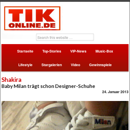
Startseite
Top-Stories
VIP-News
Music-Box
Lifestyle
Stargalerien
Video
Gewinnspiele
Shakira
Baby Milan trägt schon Designer-Schuhe
24. Januar 2013