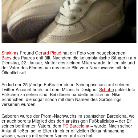
Shakira
s Freund
Gerard Piqué
hat ein Foto vom neugeborenen
Baby
des Paares enthüllt. Nachdem die kolumbianische Sängerin am
Dienstag, 22. Januar, Mutter des kleinen Milan wurde, teilten sie und
der Vater des Kindes nun das erste Bild vom Neuzuwachs mit der
Öffentlichkeit.
So lud der 25-jährige Fußballer einen Schnappschuss auf seinem
Twitter-Account hoch, auf dem Milans in Designer-
Schuhe
gekleidete
Füßchen zu sehen sind. Bei diesen handelte es sich um Nike-
Schühchen, die sogar schon mit dem Namen des Sprösslings
versehen wurden.
Geboren wurde der Promi-Nachwuchs im spanischen Barcelona, wo
er auch bereits Mitglied des dort ansässigen Fußballclubs – der Elf
seines berühmten Vaters, dem
FC Barcelona
– wurde. Nach seiner
Ankunft ließen seine Eltern in einer offiziellen Bekanntmachung
wissen, was es mit seinem Namen auf sich hat: