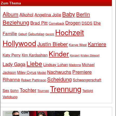
Zum Thema
Baby
Album
Berlin
Alkohol
Angelina Jolie
Beziehung
Drogen
Brad Pitt
Ehe
DSDS
Comeback
Hochzeit
Familie
Geburtstag
Geburt
Gericht
Hollywood
Justin Bieber
Karriere
Kanye West
Kinder
Katy Perry
Kim Kardashian
Konzert
Kristen Stewart
Liebe
Lady Gaga
Lindsay Lohan
Michael
Madonna
Premiere
Nachwuchs
Jackson
Miley Cyrus
Model
Scheidung
Rihanna
Schwangerschaft
Robert Pattinson
Trennung
Tochter
Sex
Sohn
Tournee
Twilight
Verlobung