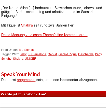
„Der Name Milan […] bedeutet im Slawischen teuer, liebevoll und
gütig; im Altrömischen eifrig und arbeitsam; und im Sanskrit
Einigung.“
Mit Piqué ist
Shakira
seit rund zwei Jahren liiert.
Deine Meinung zu diesem Thema? Hier kommentieren!
Filed Under:
Top-Stories
Tagged With:
Baby
,
FC Barcelona
,
Geburt
,
Gerard Piqué
,
Geschenke
,
Party
,
Schuhe
,
Shakira
,
UNICEF
Speak Your Mind
Du musst
angemeldet
sein, um einen Kommentar abzugeben.
Werde jetzt Facebook-Fan!