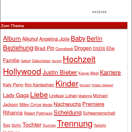
Zum Thema
Baby
Album
Berlin
Alkohol
Angelina Jolie
Beziehung
Drogen
Brad Pitt
Ehe
DSDS
Comeback
Hochzeit
Familie
Geburtstag
Geburt
Gericht
Hollywood
Justin Bieber
Karriere
Kanye West
Kinder
Katy Perry
Kim Kardashian
Konzert
Kristen Stewart
Liebe
Lady Gaga
Lindsay Lohan
Michael
Madonna
Premiere
Nachwuchs
Jackson
Miley Cyrus
Model
Scheidung
Rihanna
Schwangerschaft
Robert Pattinson
Trennung
Tochter
Sex
Sohn
Tournee
Twilight