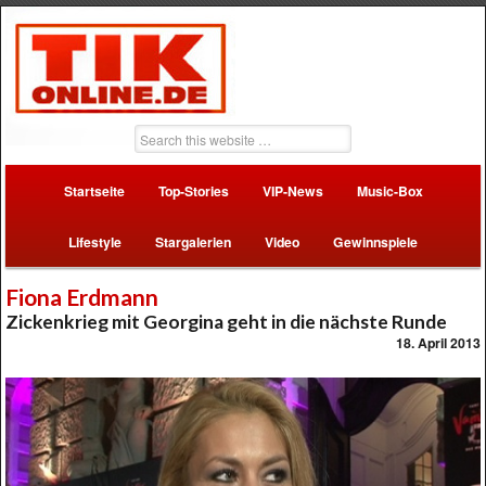
Startseite
Top-Stories
VIP-News
Music-Box
Lifestyle
Stargalerien
Video
Gewinnspiele
Fiona Erdmann
Zickenkrieg mit Georgina geht in die nächste Runde
18. April 2013