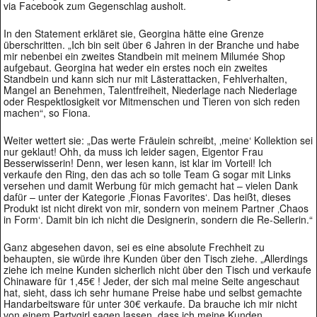
via Facebook zum Gegenschlag ausholt.
In den Statement erkläret sie, Georgina hätte eine Grenze
überschritten. „Ich bin seit über 6 Jahren in der Branche und habe
mir nebenbei ein zweites Standbein mit meinem Milumée Shop
aufgebaut. Georgina hat weder ein erstes noch ein zweites
Standbein und kann sich nur mit Lästerattacken, Fehlverhalten,
Mangel an Benehmen, Talentfreiheit, Niederlage nach Niederlage
oder Respektlosigkeit vor Mitmenschen und Tieren von sich reden
machen“, so Fiona.
Weiter wettert sie: „Das werte Fräulein schreibt, ‚meine‘ Kollektion sei
nur geklaut! Ohh, da muss ich leider sagen, Eigentor Frau
Besserwisserin! Denn, wer lesen kann, ist klar im Vorteil! Ich
verkaufe den Ring, den das ach so tolle Team G sogar mit Links
versehen und damit Werbung für mich gemacht hat – vielen Dank
dafür – unter der Kategorie ‚Fionas Favorites‘. Das heißt, dieses
Produkt ist nicht direkt von mir, sondern von meinem Partner ‚Chaos
in Form‘. Damit bin ich nicht die Designerin, sondern die Re-Sellerin.“
Ganz abgesehen davon, sei es eine absolute Frechheit zu
behaupten, sie würde ihre Kunden über den Tisch ziehe. „Allerdings
ziehe ich meine Kunden sicherlich nicht über den Tisch und verkaufe
Chinaware für 1,45€ ! Jeder, der sich mal meine Seite angeschaut
hat, sieht, dass ich sehr humane Preise habe und selbst gemachte
Handarbeitsware für unter 30€ verkaufe. Da brauche ich mir nicht
von einem Partygirl sagen lassen, dass ich meine Kunden