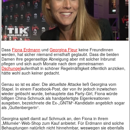
Dass
Fiona Erdmann
und
Georgina Fleur
keine Freundinnen
werden, hat sicher niemand ernsthaft geglaubt. Dass die beiden
Damen ihre gegenseitige Abneigung aber mit solcher Inbrunst
pflegen und sich auch Monate nach dem gemeinsamen
Dschungel
aufenthalt in schöner Regelmäßigkeit öffentlich anzicken,
hätte wohl auch keiner gedacht.
Genau so ist es aber. Die aktuellste Attacke ließ Georgina vom
Stapel. In einem Facebook-Post, der von ihr jedoch inzwischen
wieder gelöscht wurde, behauptete das Party-Girl, Fiona würde
billigen China-Schmuck als handgefertigte Eigenkreationen
ausgeben, bezeichnete die Ex-„GNTM“-Kandidatin angeblich sogar
als „Guttenbergerin“.
Georgina spielt damit auf Schmuck an, den Fiona in ihrem
„Milumée“-Web-Shop zum Kauf anbietet. Für Erdmann sind solche
Behauptungen natürlich nicht hinnehmbar, weswegen sie ebenfalls