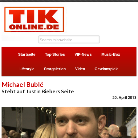
Startseite
Top-Stories
VIP-News
Music-Box
Lifestyle
Stargalerien
Video
Gewinnspiele
Michael Bublé
Steht auf Justin Biebers Seite
20. April 2013