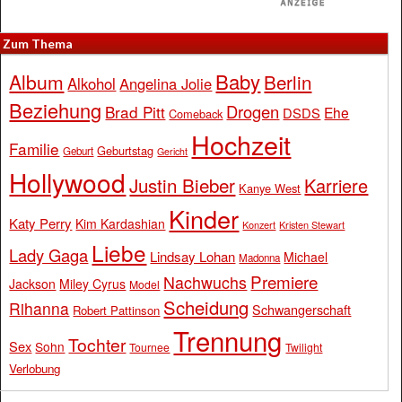
Zum Thema
Baby
Album
Berlin
Alkohol
Angelina Jolie
Beziehung
Drogen
Brad Pitt
Ehe
DSDS
Comeback
Hochzeit
Familie
Geburtstag
Geburt
Gericht
Hollywood
Justin Bieber
Karriere
Kanye West
Kinder
Katy Perry
Kim Kardashian
Konzert
Kristen Stewart
Liebe
Lady Gaga
Lindsay Lohan
Michael
Madonna
Premiere
Nachwuchs
Jackson
Miley Cyrus
Model
Scheidung
Rihanna
Schwangerschaft
Robert Pattinson
Trennung
Tochter
Sex
Sohn
Tournee
Twilight
Verlobung