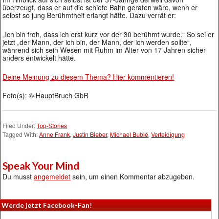
überzeugt, dass er auf die schiefe Bahn geraten wäre, wenn er
selbst so jung Berühmtheit erlangt hätte. Dazu verrät er:
„Ich bin froh, dass ich erst kurz vor der 30 berühmt wurde.“ So sei er
jetzt „der Mann, der ich bin, der Mann, der ich werden sollte“,
während sich sein Wesen mit Ruhm im Alter von 17 Jahren sicher
anders entwickelt hätte.
Deine Meinung zu diesem Thema? Hier kommentieren!
Foto(s): © HauptBruch GbR
Filed Under:
Top-Stories
Tagged With:
Anne Frank
,
Justin Bieber
,
Michael Bublé
,
Verteidigung
Speak Your Mind
Du musst
angemeldet
sein, um einen Kommentar abzugeben.
Werde jetzt Facebook-Fan!