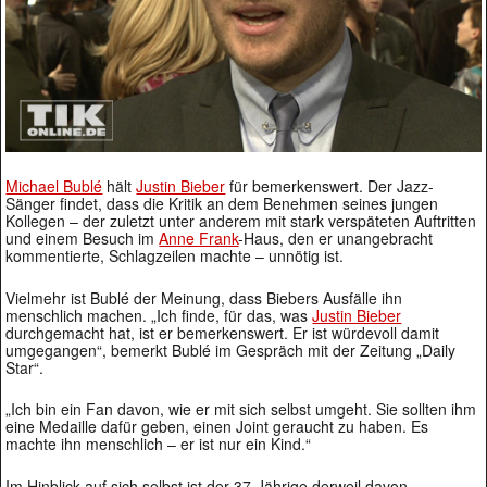
Michael Bublé
hält
Justin Bieber
für bemerkenswert. Der Jazz-
Sänger findet, dass die Kritik an dem Benehmen seines jungen
Kollegen – der zuletzt unter anderem mit stark verspäteten Auftritten
und einem Besuch im
Anne Frank
-Haus, den er unangebracht
kommentierte, Schlagzeilen machte – unnötig ist.
Vielmehr ist Bublé der Meinung, dass Biebers Ausfälle ihn
menschlich machen. „Ich finde, für das, was
Justin Bieber
durchgemacht hat, ist er bemerkenswert. Er ist würdevoll damit
umgegangen“, bemerkt Bublé im Gespräch mit der Zeitung „Daily
Star“.
„Ich bin ein Fan davon, wie er mit sich selbst umgeht. Sie sollten ihm
eine Medaille dafür geben, einen Joint geraucht zu haben. Es
machte ihn menschlich – er ist nur ein Kind.“
Im Hinblick auf sich selbst ist der 37-Jährige derweil davon