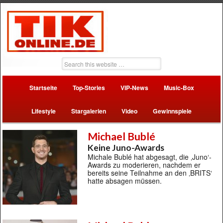
Startseite
Top-Stories
VIP-News
Music-Box
Lifestyle
Stargalerien
Video
Gewinnspiele
Michael Bublé
Keine Juno-Awards
Michale Bublé hat abgesagt, die ‚Juno‘-
Awards zu moderieren, nachdem er
bereits seine Teilnahme an den ‚BRITS‘
hatte absagen müssen.