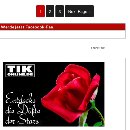
1
2
3
Next Page »
Werde jetzt Facebook-Fan!