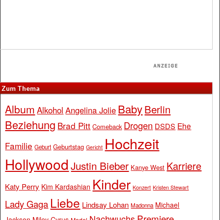
Zum Thema
Baby
Album
Berlin
Alkohol
Angelina Jolie
Beziehung
Drogen
Brad Pitt
Ehe
DSDS
Comeback
Hochzeit
Familie
Geburtstag
Geburt
Gericht
Hollywood
Justin Bieber
Karriere
Kanye West
Kinder
Katy Perry
Kim Kardashian
Konzert
Kristen Stewart
Liebe
Lady Gaga
Lindsay Lohan
Michael
Madonna
Premiere
Nachwuchs
Jackson
Miley Cyrus
Model