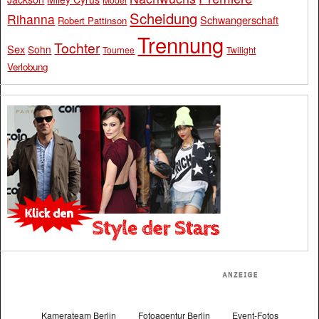
Scheidung
Rihanna
Schwangerschaft
Robert Pattinson
Trennung
Tochter
Sex
Sohn
Tournee
Twilight
Verlobung
Kamerateam Berlin
Fotoagentur Berlin
Event-Fotos