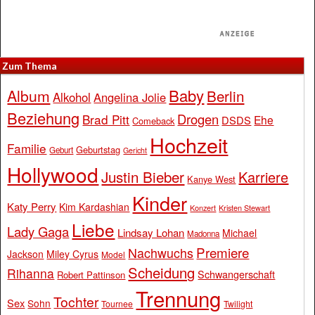
Zum Thema
Baby
Album
Berlin
Alkohol
Angelina Jolie
Beziehung
Drogen
Brad Pitt
Ehe
DSDS
Comeback
Hochzeit
Familie
Geburtstag
Geburt
Gericht
Hollywood
Justin Bieber
Karriere
Kanye West
Kinder
Katy Perry
Kim Kardashian
Konzert
Kristen Stewart
Liebe
Lady Gaga
Lindsay Lohan
Michael
Madonna
Premiere
Nachwuchs
Jackson
Miley Cyrus
Model
Scheidung
Rihanna
Schwangerschaft
Robert Pattinson
Trennung
Tochter
Sex
Sohn
Tournee
Twilight