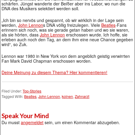
schärfen. Jüngst wanderte der Beißer aber ins Labor, wo nun die
DNA des Musikers selektiert werden soll.
„Ich bin so nervös und gespannt, ob wir wirklich in der Lage sein
werden,
John Lennon
s DNA völlig freizulegen. Viele
Beatles
-Fans
erinnern sich noch, was sie gerade getan haben und wo sie waren,
als sie hörten, dass
John Lennon
erschossen wurde. Ich hoffe, sie
erleben auch noch den Tag, an dem ihm eine neue Chance gegeben
wird“, so Zuk.
Lennon war 1980 in New York von dem angeblich geistig verwirrten
Fan Mark David Chapman erschossen worden.
Deine Meinung zu diesem Thema? Hier kommentieren!
Filed Under:
Top-Stories
Tagged With:
Beatles
,
John Lennon
,
kolnen
,
Zahnarzt
Speak Your Mind
Du musst
angemeldet
sein, um einen Kommentar abzugeben.