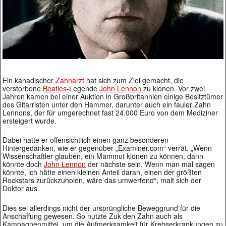
Ein kanadischer
Zahnarzt
hat sich zum Ziel gemacht, die
verstorbene
Beatles
-Legende
John Lennon
zu klonen. Vor zwei
Jahren kamen bei einer Auktion in Großbritannien einige Besitztümer
des Gitarristen unter den Hammer, darunter auch ein fauler Zahn
Lennons, der für umgerechnet fast 24.000 Euro von dem Mediziner
ersteigert wurde.
Dabei hatte er offensichtlich einen ganz besonderen
Hintergedanken, wie er gegenüber „Examiner.com“ verrät. „Wenn
Wissenschaftler glauben, ein Mammut klonen zu können, dann
könnte doch
John Lennon
der nächste sein. Wenn man mal sagen
könnte, ich hätte einen kleinen Anteil daran, einen der größten
Rockstars zurückzuholen, wäre das umwerfend“, malt sich der
Doktor aus.
Dies sei allerdings nicht der ursprüngliche Beweggrund für die
Anschaffung gewesen. So nutzte Zuk den Zahn auch als
Kampagnenmittel, um die Aufmerksamkeit für Krebserkrankungen zu