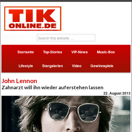
Startseite
Top-Stories
VIP-News
Music-Box
Lifestyle
Stargalerien
Video
Gewinnspiele
John Lennon
Zahnarzt will ihn wieder auferstehen lassen
22. August 2013