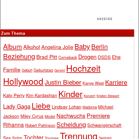
Zum Thema
Baby
Album
Berlin
Alkohol
Angelina Jolie
Beziehung
Drogen
Brad Pitt
Ehe
DSDS
Comeback
Hochzeit
Familie
Geburtstag
Geburt
Gericht
Hollywood
Justin Bieber
Karriere
Kanye West
Kinder
Katy Perry
Kim Kardashian
Konzert
Kristen Stewart
Liebe
Lady Gaga
Lindsay Lohan
Michael
Madonna
Premiere
Nachwuchs
Jackson
Miley Cyrus
Model
Scheidung
Rihanna
Schwangerschaft
Robert Pattinson
Trennung
Tochter
Sex
Sohn
Tournee
Twilight