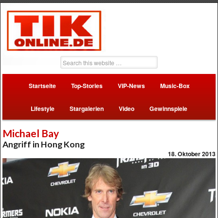
Startseite
Top-Stories
VIP-News
Music-Box
Lifestyle
Stargalerien
Video
Gewinnspiele
Michael Bay
Angriff in Hong Kong
18. Oktober 2013