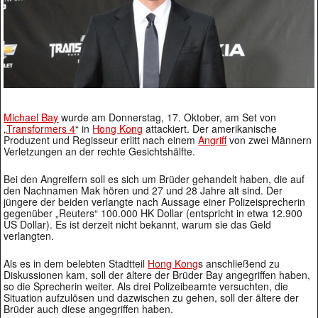
Michael Bay
wurde am Donnerstag, 17. Oktober, am Set von
„
Transformers 4
“ in
Hong Kong
attackiert. Der amerikanische
Produzent und Regisseur erlitt nach einem
Angriff
von zwei Männern
Verletzungen an der rechte Gesichtshälfte.
Bei den Angreifern soll es sich um Brüder gehandelt haben, die auf
den Nachnamen Mak hören und 27 und 28 Jahre alt sind. Der
jüngere der beiden verlangte nach Aussage einer Polizeisprecherin
gegenüber „Reuters“ 100.000 HK Dollar (entspricht in etwa 12.900
US Dollar). Es ist derzeit nicht bekannt, warum sie das Geld
verlangten.
Als es in dem belebten Stadtteil
Hong Kong
s anschließend zu
Diskussionen kam, soll der ältere der Brüder Bay angegriffen haben,
so die Sprecherin weiter. Als drei Polizeibeamte versuchten, die
Situation aufzulösen und dazwischen zu gehen, soll der ältere der
Brüder auch diese angegriffen haben.