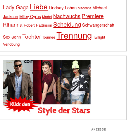
Liebe
Lady Gaga
Lindsay Lohan
Michael
Madonna
Premiere
Nachwuchs
Jackson
Miley Cyrus
Model
Scheidung
Rihanna
Schwangerschaft
Robert Pattinson
Trennung
Tochter
Sex
Sohn
Tournee
Twilight
Verlobung