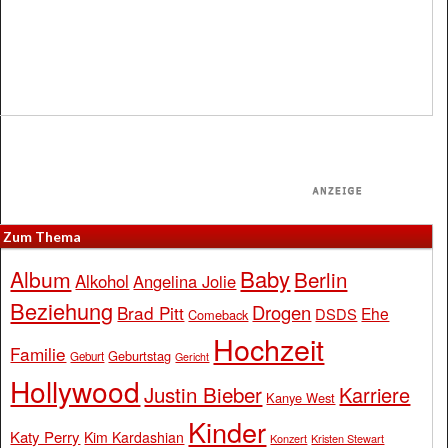
Zum Thema
Baby
Album
Berlin
Alkohol
Angelina Jolie
Beziehung
Drogen
Brad Pitt
Ehe
DSDS
Comeback
Hochzeit
Familie
Geburtstag
Geburt
Gericht
Hollywood
Justin Bieber
Karriere
Kanye West
Kinder
Katy Perry
Kim Kardashian
Konzert
Kristen Stewart