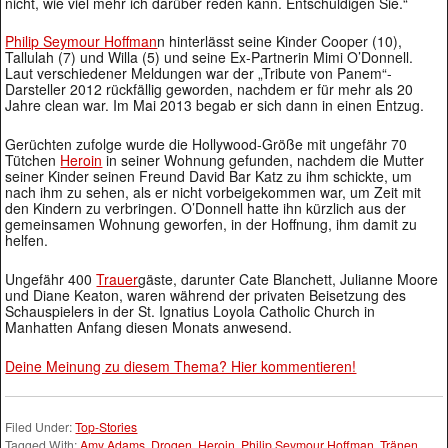
nicht, wie viel mehr ich darüber reden kann. Entschuldigen Sie.“
Philip Seymour Hoffman
n hinterlässt seine Kinder Cooper (10),
Tallulah (7) und Willa (5) und seine Ex-Partnerin Mimi O’Donnell.
Laut verschiedener Meldungen war der „Tribute von Panem“-
Darsteller 2012 rückfällig geworden, nachdem er für mehr als 20
Jahre clean war. Im Mai 2013 begab er sich dann in einen Entzug.
Gerüchten zufolge wurde die Hollywood-Größe mit ungefähr 70
Tütchen
Heroin
in seiner Wohnung gefunden, nachdem die Mutter
seiner Kinder seinen Freund David Bar Katz zu ihm schickte, um
nach ihm zu sehen, als er nicht vorbeigekommen war, um Zeit mit
den Kindern zu verbringen. O’Donnell hatte ihn kürzlich aus der
gemeinsamen Wohnung geworfen, in der Hoffnung, ihm damit zu
helfen.
Ungefähr 400
Trauer
gäste, darunter Cate Blanchett, Julianne Moore
und Diane Keaton, waren während der privaten Beisetzung des
Schauspielers in der St. Ignatius Loyola Catholic Church in
Manhatten Anfang diesen Monats anwesend.
Deine Meinung zu diesem Thema? Hier kommentieren!
Filed Under:
Top-Stories
Tagged With:
Amy Adams
,
Drogen
,
Heroin
,
Philip Seymour Hoffman
,
Tränen
,