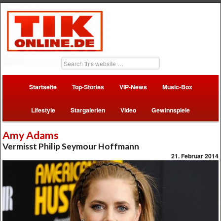
Startseite
Top-Stories
VIP-News
Music-Box
Lifestyle
Stargalerien
Video
Gewinnspiele
Amy Adams
Vermisst Philip Seymour Hoffmann
21. Februar 2014