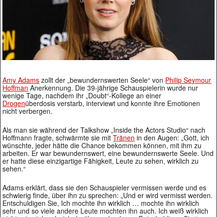
Amy Adams
zollt der „bewundernswerten Seele“ von
Philip Seymour
Hoffman
Anerkennung. Die 39-jährige Schauspielerin wurde nur
wenige Tage, nachdem ihr „Doubt“-Kollege an einer
Drogen
überdosis verstarb, interviewt und konnte ihre Emotionen
nicht verbergen.
Als man sie während der Talkshow „Inside the Actors Studio“ nach
Hoffmann fragte, schwärmte sie mit
Tränen
in den Augen: „Gott, ich
wünschte, jeder hätte die Chance bekommen können, mit ihm zu
arbeiten. Er war bewundernswert, eine bewundernswerte Seele. Und
er hatte diese einzigartige Fähigkeit, Leute zu sehen, wirklich zu
sehen.“
Adams erklärt, dass sie den Schauspieler vermissen werde und es
schwierig finde, über ihn zu sprechen: „Und er wird vermisst werden.
Entschuldigen Sie, Ich mochte ihn wirklich … mochte ihn wirklich
sehr und so viele andere Leute mochten ihn auch. Ich weiß wirklich