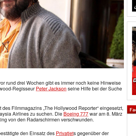
or rund drei Wochen gibt es immer noch keine Hinweise
lywood-Regisseur
Peter Jackson
seine Hilfe bei der Suche
ht des Filmmagazins „The Hollywood Reporter“ eingesetzt,
Fa
ysia Airlines zu suchen. Die
Boeing 777
war am 8. März
king von den Radarschirmen verschwunden.
estätigte den Einsatz des
Privatjet
s gegenüber der