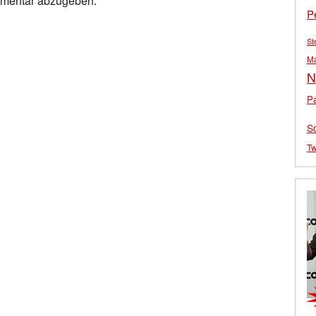
mmentar abzugeben.
P
St
M
N
Pa
S
Tw