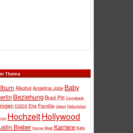
m Thema
Baby
lbum
Alkohol
Angelina Jolie
Beziehung
erlin
Brad Pitt
Comeback
rogen
Familie
Ehe
DSDS
Geburtstag
Geburt
Hochzeit
Hollywood
richt
ustin Bieber
Karriere
Katy
Kanye West