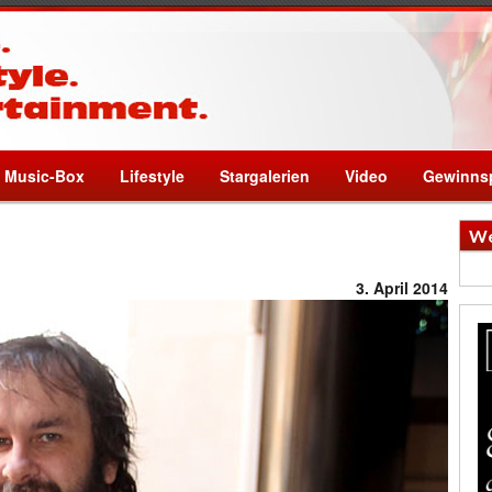
Music-Box
Lifestyle
Stargalerien
Video
Gewinnsp
We
3. April 2014