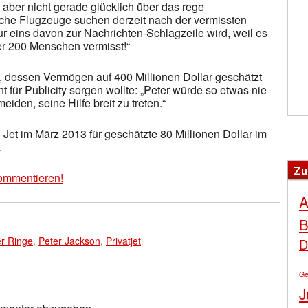
 aber nicht gerade glücklich über das rege
rische Flugzeuge suchen derzeit nach der vermissten
r eins davon zur Nachrichten-Schlagzeile wird, weil es
r 200 Menschen vermisst!“
, dessen Vermögen auf 400 Millionen Dollar geschätzt
t für Publicity sorgen wollte: „Peter würde so etwas nie
den, seine Hilfe breit zu treten.“
 Jet im März 2013 für geschätzte 80 Millionen Dollar im
.
Zu
ommentieren!
A
B
er Ringe
,
Peter Jackson
,
Privatjet
D
Ge
J