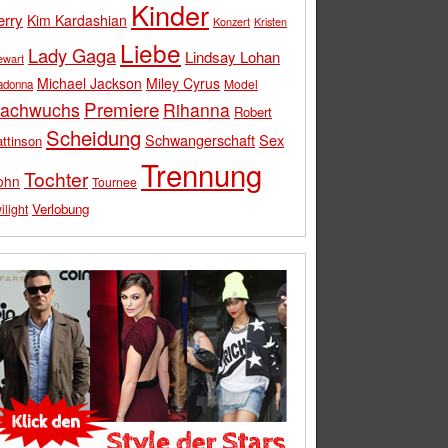
Kinder
erry
Kim Kardashian
Konzert
Kristen
Liebe
Lady Gaga
Lindsay Lohan
ewart
Michael Jackson
Miley Cyrus
Model
adonna
Premiere
achwuchs
Rihanna
Robert
Scheidung
Schwangerschaft
Sex
ttinson
Trennung
Tochter
ohn
Tournee
Verlobung
ilight