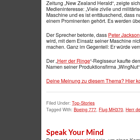
Zeitung „New Zealand Herald“, zeigte sich
Medieninteresse: „Viele zivile und militä
Maschine und es ist enttäuschend, dass nu
einem Prominenten gehört. Es werden übe
Der Sprecher betonte, dass
Peter Jackson
wird, mit dem Einsatz seiner Maschine nich
machen. Ganz im Gegenteil: Er würde vermei
Der „
Herr der Ringe
“-Regisseur kaufte den
Namen seiner Produktionsfirma „WingNut“
Deine Meinung zu diesem Thema? Hier k
Filed Under:
Top-Stories
Tagged With:
Boeing 777
,
Flug MH370
,
Herr d
Speak Your Mind