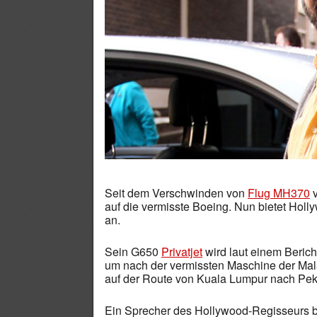
Seit dem Verschwinden von
Flug MH370
v
auf die vermisste Boeing. Nun bietet Hol
an.
Sein G650
Privatjet
wird laut einem Beric
um nach der vermissten Maschine der Mala
auf der Route von Kuala Lumpur nach Pe
Ein Sprecher des Hollywood-Regisseurs b