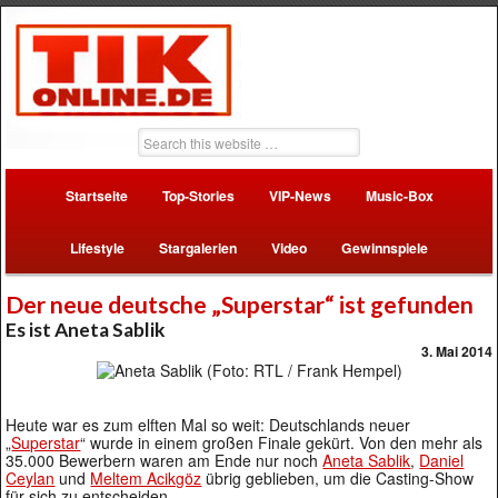
Startseite
Top-Stories
VIP-News
Music-Box
Lifestyle
Stargalerien
Video
Gewinnspiele
Der neue deutsche „Superstar“ ist gefunden
Es ist Aneta Sablik
3. Mai 2014
Heute war es zum elften Mal so weit: Deutschlands neuer
„
Superstar
“ wurde in einem großen Finale gekürt. Von den mehr als
35.000 Bewerbern waren am Ende nur noch
Aneta Sablik
,
Daniel
Ceylan
und
Meltem Acikgöz
übrig geblieben, um die Casting-Show
für sich zu entscheiden.