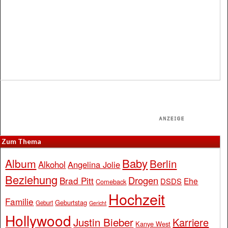
Zum Thema
Baby
Album
Berlin
Alkohol
Angelina Jolie
Beziehung
Drogen
Brad Pitt
Ehe
DSDS
Comeback
Hochzeit
Familie
Geburtstag
Geburt
Gericht
Hollywood
Justin Bieber
Karriere
Kanye West