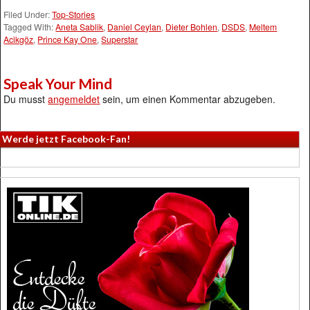
Filed Under:
Top-Stories
Tagged With:
Aneta Sablik
,
Daniel Ceylan
,
Dieter Bohlen
,
DSDS
,
Meltem
Acikgöz
,
Prince Kay One
,
Superstar
Speak Your Mind
Du musst
angemeldet
sein, um einen Kommentar abzugeben.
Werde jetzt Facebook-Fan!