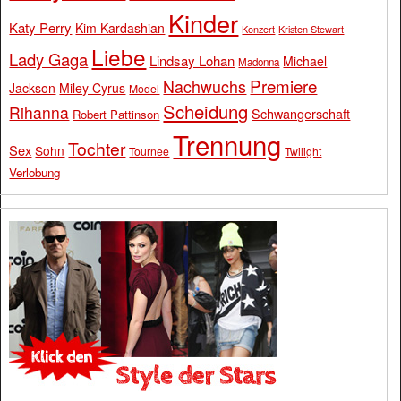
Kinder
Katy Perry
Kim Kardashian
Konzert
Kristen Stewart
Liebe
Lady Gaga
Lindsay Lohan
Michael
Madonna
Premiere
Nachwuchs
Jackson
Miley Cyrus
Model
Scheidung
Rihanna
Schwangerschaft
Robert Pattinson
Trennung
Tochter
Sex
Sohn
Tournee
Twilight
Verlobung