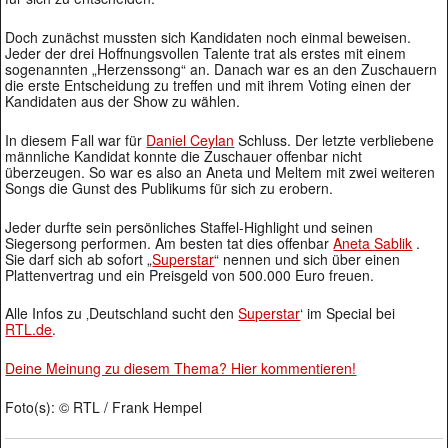
Doch zunächst mussten sich Kandidaten noch einmal beweisen.
Jeder der drei Hoffnungsvollen Talente trat als erstes mit einem
sogenannten „Herzenssong“ an. Danach war es an den Zuschauern
die erste Entscheidung zu treffen und mit ihrem Voting einen der
Kandidaten aus der Show zu wählen.
In diesem Fall war für
Daniel Ceylan
Schluss. Der letzte verbliebene
männliche Kandidat konnte die Zuschauer offenbar nicht
überzeugen. So war es also an Aneta und Meltem mit zwei weiteren
Songs die Gunst des Publikums für sich zu erobern.
Jeder durfte sein persönliches Staffel-Highlight und seinen
Siegersong performen. Am besten tat dies offenbar
Aneta Sablik
.
Sie darf sich ab sofort „
Superstar
“ nennen und sich über einen
Plattenvertrag und ein Preisgeld von 500.000 Euro freuen.
Alle Infos zu ‚Deutschland sucht den
Superstar
‘ im Special bei
RTL.de
.
Deine Meinung zu diesem Thema? Hier kommentieren!
Foto(s): © RTL / Frank Hempel