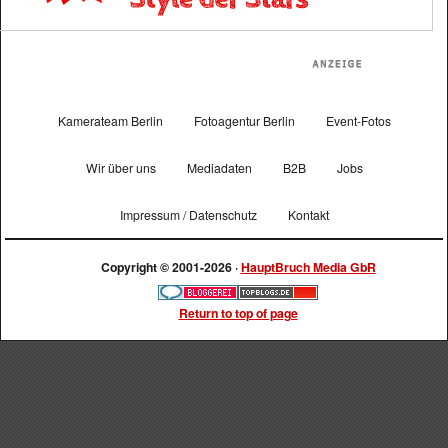
Kamerateam Berlin
Fotoagentur Berlin
Event-Fotos
Wir über uns
Mediadaten
B2B
Jobs
Impressum / Datenschutz
Kontakt
Copyright © 2001-2026 ·
HauptBruch Media GbR
Return to top of page