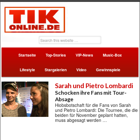
Startseite
Top-Stories
VIP-News
Music-Box
Lifestyle
Stargalerien
Video
Gewinnspiele
Sarah und Pietro Lombardi
Schocken ihre Fans mit Tour-
Absage
Hiobsbotschaft für die Fans von Sarah
und Pietro Lombardi: Die Tournee, die die
beiden für November geplant hatten,
muss abgesagt werden …