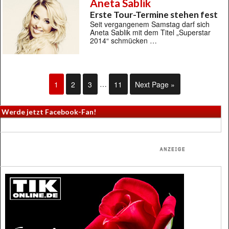
Aneta Sablik
Erste Tour-Termine stehen fest
Seit vergangenem Samstag darf sich
Aneta Sablik mit dem Titel „Superstar
2014“ schmücken …
1
2
3
…
11
Next Page »
Werde jetzt Facebook-Fan!