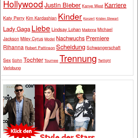
Hollywood
Justin Bieber
Karriere
Kanye West
Kinder
Katy Perry
Kim Kardashian
Konzert
Kristen Stewart
Liebe
Lady Gaga
Lindsay Lohan
Michael
Madonna
Premiere
Nachwuchs
Jackson
Miley Cyrus
Model
Scheidung
Rihanna
Schwangerschaft
Robert Pattinson
Trennung
Tochter
Sex
Sohn
Tournee
Twilight
Verlobung