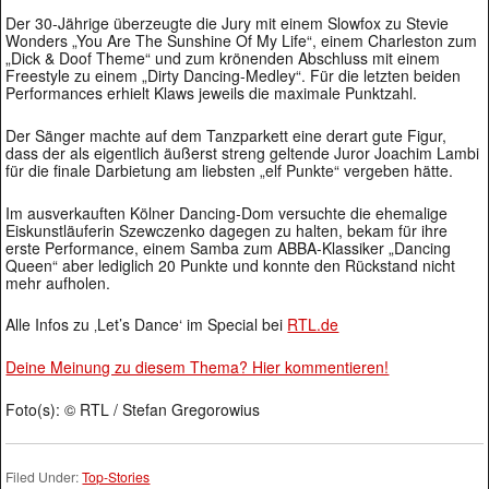
Der 30-Jährige überzeugte die Jury mit einem Slowfox zu Stevie
Wonders „You Are The Sunshine Of My Life“, einem Charleston zum
„Dick & Doof Theme“ und zum krönenden Abschluss mit einem
Freestyle zu einem „Dirty Dancing-Medley“. Für die letzten beiden
Performances erhielt Klaws jeweils die maximale Punktzahl.
Der Sänger machte auf dem Tanzparkett eine derart gute Figur,
dass der als eigentlich äußerst streng geltende Juror Joachim Lambi
für die finale Darbietung am liebsten „elf Punkte“ vergeben hätte.
Im ausverkauften Kölner Dancing-Dom versuchte die ehemalige
Eiskunstläuferin Szewczenko dagegen zu halten, bekam für ihre
erste Performance, einem Samba zum ABBA-Klassiker „Dancing
Queen“ aber lediglich 20 Punkte und konnte den Rückstand nicht
mehr aufholen.
Alle Infos zu ‚Let’s Dance‘ im Special bei
RTL.de
Deine Meinung zu diesem Thema? Hier kommentieren!
Foto(s): © RTL / Stefan Gregorowius
Filed Under:
Top-Stories