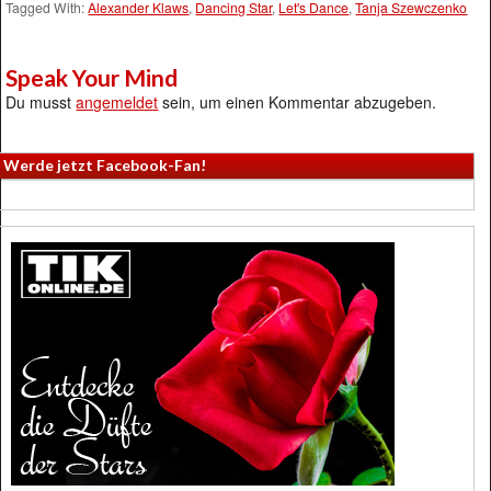
Tagged With:
Alexander Klaws
,
Dancing Star
,
Let's Dance
,
Tanja Szewczenko
Speak Your Mind
Du musst
angemeldet
sein, um einen Kommentar abzugeben.
Werde jetzt Facebook-Fan!