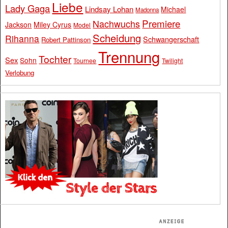
Liebe
Lady Gaga
Lindsay Lohan
Michael
Madonna
Premiere
Nachwuchs
Jackson
Miley Cyrus
Model
Scheidung
Rihanna
Schwangerschaft
Robert Pattinson
Trennung
Tochter
Sex
Sohn
Tournee
Twilight
Verlobung