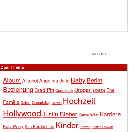
Zum Thema
Baby
Album
Berlin
Alkohol
Angelina Jolie
Beziehung
Drogen
Brad Pitt
Ehe
DSDS
Comeback
Hochzeit
Familie
Geburtstag
Geburt
Gericht
Hollywood
Justin Bieber
Karriere
Kanye West
Kinder
Katy Perry
Kim Kardashian
Konzert
Kristen Stewart