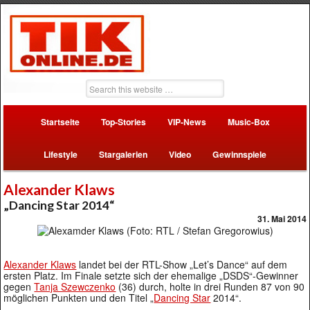
Startseite
Top-Stories
VIP-News
Music-Box
Lifestyle
Stargalerien
Video
Gewinnspiele
Alexander Klaws
„Dancing Star 2014“
31. Mai 2014
Alexander Klaws
landet bei der RTL-Show „Let’s Dance“ auf dem
ersten Platz. Im Finale setzte sich der ehemalige „DSDS“-Gewinner
gegen
Tanja Szewczenko
(36) durch, holte in drei Runden 87 von 90
möglichen Punkten und den Titel „
Dancing Star
2014“.