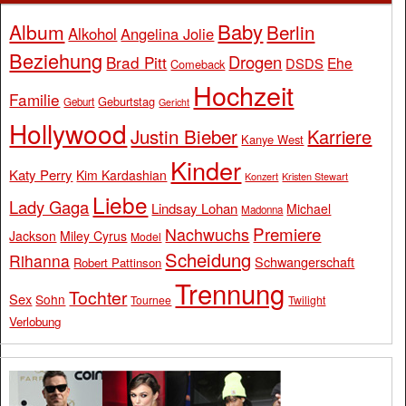
Baby
Album
Berlin
Alkohol
Angelina Jolie
Beziehung
Drogen
Brad Pitt
Ehe
DSDS
Comeback
Hochzeit
Familie
Geburtstag
Geburt
Gericht
Hollywood
Justin Bieber
Karriere
Kanye West
Kinder
Katy Perry
Kim Kardashian
Konzert
Kristen Stewart
Liebe
Lady Gaga
Lindsay Lohan
Michael
Madonna
Premiere
Nachwuchs
Jackson
Miley Cyrus
Model
Scheidung
Rihanna
Schwangerschaft
Robert Pattinson
Trennung
Tochter
Sex
Sohn
Tournee
Twilight
Verlobung