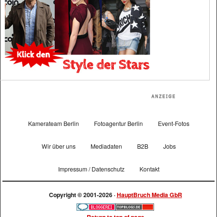
Kamerateam Berlin
Fotoagentur Berlin
Event-Fotos
Wir über uns
Mediadaten
B2B
Jobs
Impressum / Datenschutz
Kontakt
Copyright © 2001-2026 ·
HauptBruch Media GbR
Return to top of page