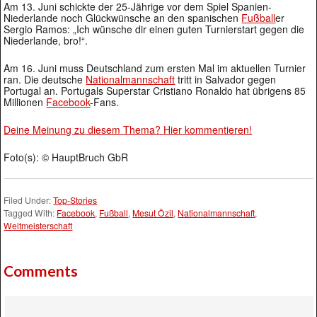
Am 13. Juni schickte der 25-Jährige vor dem Spiel Spanien-
Niederlande noch Glückwünsche an den spanischen
Fußball
er
Sergio Ramos: „Ich wünsche dir einen guten Turnierstart gegen die
Niederlande, bro!“.
Am 16. Juni muss Deutschland zum ersten Mal im aktuellen Turnier
ran. Die deutsche
Nationalmannschaft
tritt in Salvador gegen
Portugal an. Portugals Superstar Cristiano Ronaldo hat übrigens 85
Millionen
Facebook
-Fans.
Deine Meinung zu diesem Thema? Hier kommentieren!
Foto(s): © HauptBruch GbR
Filed Under:
Top-Stories
Tagged With:
Facebook
,
Fußball
,
Mesut Özil
,
Nationalmannschaft
,
Weltmeisterschaft
Comments