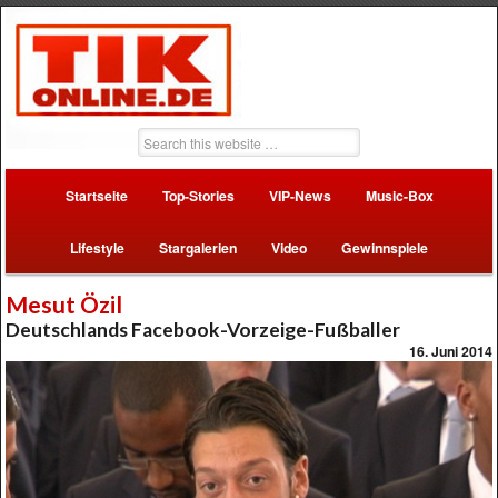
Startseite
Top-Stories
VIP-News
Music-Box
Lifestyle
Stargalerien
Video
Gewinnspiele
Mesut Özil
Deutschlands Facebook-Vorzeige-Fußballer
16. Juni 2014