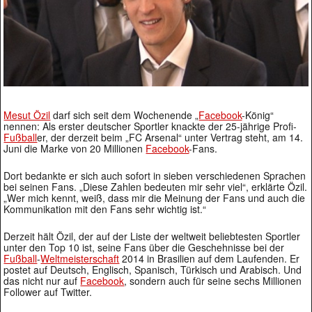
Mesut Özil
darf sich seit dem Wochenende „
Facebook
-König“
nennen: Als erster deutscher Sportler knackte der 25-jährige Profi-
Fußball
er, der derzeit beim „FC Arsenal“ unter Vertrag steht, am 14.
Juni die Marke von 20 Millionen
Facebook
-Fans.
Dort bedankte er sich auch sofort in sieben verschiedenen Sprachen
bei seinen Fans. „Diese Zahlen bedeuten mir sehr viel“, erklärte Özil.
„Wer mich kennt, weiß, dass mir die Meinung der Fans und auch die
Kommunikation mit den Fans sehr wichtig ist.“
Derzeit hält Özil, der auf der Liste der weltweit beliebtesten Sportler
unter den Top 10 ist, seine Fans über die Geschehnisse bei der
Fußball
-
Weltmeisterschaft
2014 in Brasilien auf dem Laufenden. Er
postet auf Deutsch, Englisch, Spanisch, Türkisch und Arabisch. Und
das nicht nur auf
Facebook
, sondern auch für seine sechs Millionen
Follower auf Twitter.