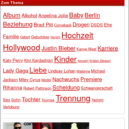
Zum Thema
Baby
Album
Berlin
Alkohol
Angelina Jolie
Beziehung
Drogen
Brad Pitt
Ehe
DSDS
Comeback
Hochzeit
Familie
Geburtstag
Geburt
Gericht
Hollywood
Justin Bieber
Karriere
Kanye West
Kinder
Katy Perry
Kim Kardashian
Konzert
Kristen Stewart
Liebe
Lady Gaga
Lindsay Lohan
Michael
Madonna
Premiere
Nachwuchs
Jackson
Miley Cyrus
Model
Scheidung
Rihanna
Schwangerschaft
Robert Pattinson
Trennung
Tochter
Sex
Sohn
Tournee
Twilight
Verlobung