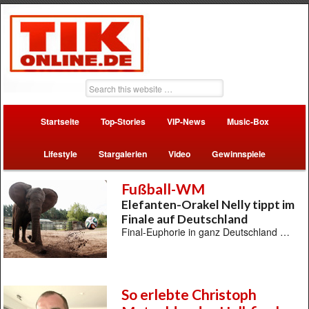
Startseite
Top-Stories
VIP-News
Music-Box
Lifestyle
Stargalerien
Video
Gewinnspiele
Fußball-WM
Elefanten-Orakel Nelly tippt im
Finale auf Deutschland
Final-Euphorie in ganz Deutschland …
So erlebte Christoph