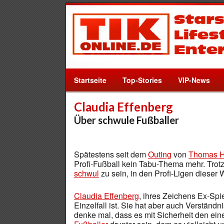
Startseite
Top-Stories
VIP-News
Claudia Effenberg
Über schwule Fußballer
Spätestens seit dem
Outing
von
Thomas Hi
Profi-Fußball kein Tabu-Thema mehr. Trotz
schwul
zu sein, in den Profi-Ligen dieser 
Claudia Effenberg
, ihres Zeichens Ex-Spie
Einzelfall ist. Sie hat aber auch Verständni
denke mal, dass es mit Sicherheit den ei