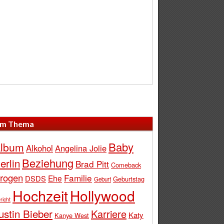
m Thema
Baby
lbum
Alkohol
Angelina Jolie
Beziehung
erlin
Brad Pitt
Comeback
rogen
Familie
Ehe
DSDS
Geburtstag
Geburt
Hochzeit
Hollywood
richt
ustin Bieber
Karriere
Katy
Kanye West