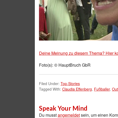
Deine Meinung zu diesem Thema? Hier k
Foto(s): © HauptBruch GbR
Filed Under:
Top-Stories
Tagged With:
Claudia Effenberg
,
Fußballer
,
Out
Speak Your Mind
Du musst
angemeldet
sein, um einen Ko