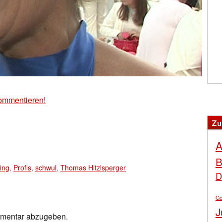
ommentieren!
Zu
A
B
ing
,
Profis
,
schwul
,
Thomas Hitzlsperger
D
Ge
J
mmentar abzugeben.