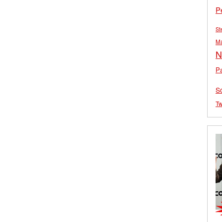
P
St
M
N
Pa
S
Tw