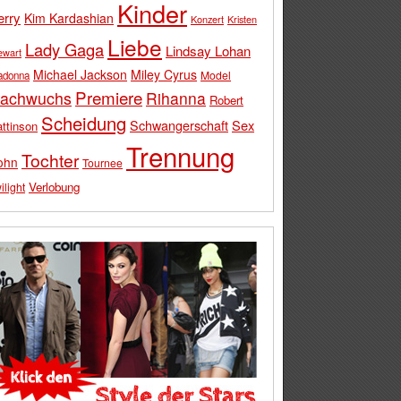
Kinder
erry
Kim Kardashian
Konzert
Kristen
Liebe
Lady Gaga
Lindsay Lohan
ewart
Michael Jackson
Miley Cyrus
Model
adonna
Premiere
achwuchs
Rihanna
Robert
Scheidung
Schwangerschaft
Sex
ttinson
Trennung
Tochter
ohn
Tournee
Verlobung
ilight