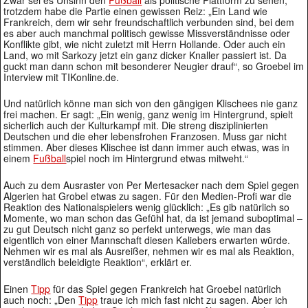
trotzdem habe die Partie einen gewissen Reiz: „Ein Land wie
Frankreich, dem wir sehr freundschaftlich verbunden sind, bei dem
es aber auch manchmal politisch gewisse Missverständnisse oder
Konflikte gibt, wie nicht zuletzt mit Herrn Hollande. Oder auch ein
Land, wo mit Sarkozy jetzt ein ganz dicker Knaller passiert ist. Da
guckt man dann schon mit besonderer Neugier drauf“, so Groebel im
Interview mit TIKonline.de.
Und natürlich könne man sich von den gängigen Klischees nie ganz
frei machen. Er sagt: „Ein wenig, ganz wenig im Hintergrund, spielt
sicherlich auch der Kulturkampf mit. Die streng disziplinierten
Deutschen und die eher lebensfrohen Franzosen. Muss gar nicht
stimmen. Aber dieses Klischee ist dann immer auch etwas, was in
einem
Fußball
spiel noch im Hintergrund etwas mitweht.“
Auch zu dem Ausraster von Per Mertesacker nach dem Spiel gegen
Algerien hat Grobel etwas zu sagen. Für den Medien-Profi war die
Reaktion des Nationalspielers wenig glücklich: „Es gib natürlich so
Momente, wo man schon das Gefühl hat, da ist jemand suboptimal –
zu gut Deutsch nicht ganz so perfekt unterwegs, wie man das
eigentlich von einer Mannschaft diesen Kaliebers erwarten würde.
Nehmen wir es mal als Ausreißer, nehmen wir es mal als Reaktion,
verständlich beleidigte Reaktion“, erklärt er.
Einen
Tipp
für das Spiel gegen Frankreich hat Groebel natürlich
auch noch: „Den
Tipp
traue ich mich fast nicht zu sagen. Aber ich