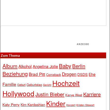
Zum Thema
Baby
Album
Berlin
Alkohol
Angelina Jolie
Beziehung
Drogen
Brad Pitt
Ehe
DSDS
Comeback
Hochzeit
Familie
Geburtstag
Geburt
Gericht
Hollywood
Justin Bieber
Karriere
Kanye West
Kinder
Katy Perry
Kim Kardashian
Konzert
Kristen Stewart