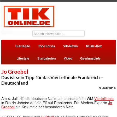
Startseite
Top-Stories
VIP-News
Music-Box
Lifestyle
Stargalerien
Video
Gewinnspiele
Jo Groebel
Das ist sein Tipp für das Viertelfinale Frankreich –
Deutschland
3. Juli 2014
Am 4. Juli trifft die deutsche Nationalmannschaft im WM-
Viertelfinale
in Rio de Janeiro auf die Elf auf Frankreich. Für Medien-Experte
Jo
Groebel
ein Kick mit einer besonderen Note.
Zwar sei es Unsinn den
Fußball
als politische Plattform zu sehen,