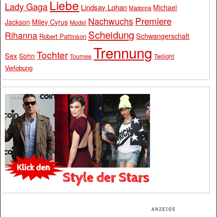
Liebe
Lady Gaga
Lindsay Lohan
Michael
Madonna
Premiere
Nachwuchs
Jackson
Miley Cyrus
Model
Scheidung
Rihanna
Schwangerschaft
Robert Pattinson
Trennung
Tochter
Sex
Sohn
Tournee
Twilight
Verlobung