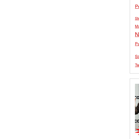
P
St
M
N
Pa
S
Tw