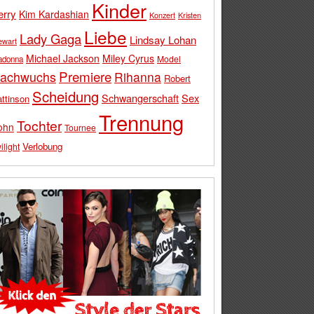
Kinder
erry
Kim Kardashian
Konzert
Kristen
Liebe
Lady Gaga
Lindsay Lohan
ewart
Michael Jackson
Miley Cyrus
Model
adonna
Premiere
achwuchs
Rihanna
Robert
Scheidung
Schwangerschaft
Sex
ttinson
Trennung
Tochter
ohn
Tournee
Verlobung
ilight