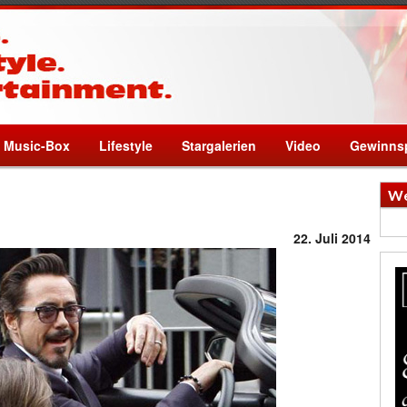
Music-Box
Lifestyle
Stargalerien
Video
Gewinnsp
We
22. Juli 2014