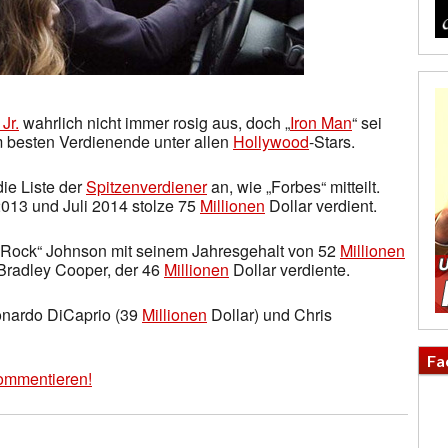
Jr.
wahrlich nicht immer rosig aus, doch „
Iron Man
“ sei
m besten Verdienende unter allen
Hollywood
-Stars.
die Liste der
Spitzenverdiener
an, wie „Forbes“ mitteilt.
2013 und Juli 2014 stolze 75
Millionen
Dollar verdient.
Rock“ Johnson mit seinem Jahresgehalt von 52
Millionen
 Bradley Cooper, der 46
Millionen
Dollar verdiente.
onardo DiCaprio (39
Millionen
Dollar) und Chris
Fa
ommentieren!