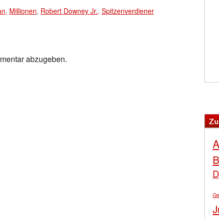
an
,
Millionen
,
Robert Downey Jr.
,
Spitzenverdiener
mmentar abzugeben.
Zu
A
B
D
Ge
J