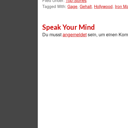
Filed Under:
Top-Stories
Tagged With:
Gage
,
Gehalt
,
Hollywood
,
Iron M
Speak Your Mind
Du musst
angemeldet
sein, um einen Ko