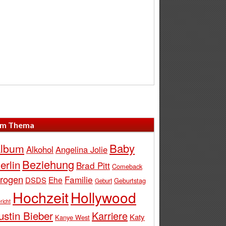
m Thema
Baby
lbum
Alkohol
Angelina Jolie
Beziehung
erlin
Brad Pitt
Comeback
rogen
Familie
Ehe
DSDS
Geburtstag
Geburt
Hochzeit
Hollywood
richt
ustin Bieber
Karriere
Katy
Kanye West