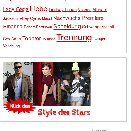
Liebe
Lady Gaga
Lindsay Lohan
Michael
Madonna
Premiere
Nachwuchs
Jackson
Miley Cyrus
Model
Scheidung
Rihanna
Schwangerschaft
Robert Pattinson
Trennung
Tochter
Sex
Sohn
Tournee
Twilight
Verlobung