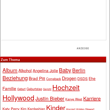
Zum Thema
Baby
Album
Berlin
Alkohol
Angelina Jolie
Beziehung
Drogen
Brad Pitt
Ehe
DSDS
Comeback
Hochzeit
Familie
Geburtstag
Geburt
Gericht
Hollywood
Justin Bieber
Karriere
Kanye West
Kinder
Katy Perry
Kim Kardashian
Konzert
Kristen Stewart