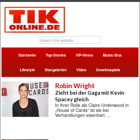
Startseite
Top-Stories
VIP-News
Music-Box
Lifestyle
Stargalerien
Video
Gewinnspiele
Robin Wright
Zieht bei der Gaga mit Kevin
Spacey gleich
In ihrer Rolle als Claire Underwood in
„House of Cards“ ist sie bei
Verhandlungen eisenhart …