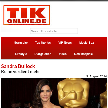
Startseite
Top-Stories
VIP-News
Music-Box
Lifestyle
Stargalerien
Video
Gewinnspiele
Sandra Bullock
Keine verdient mehr
5. August 2014