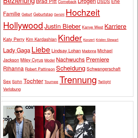
Beziehung
Drogen
Brad Pitt
Ehe
DSDS
Comeback
Hochzeit
Familie
Geburtstag
Geburt
Gericht
Hollywood
Justin Bieber
Karriere
Kanye West
Kinder
Katy Perry
Kim Kardashian
Konzert
Kristen Stewart
Liebe
Lady Gaga
Lindsay Lohan
Michael
Madonna
Premiere
Nachwuchs
Jackson
Miley Cyrus
Model
Scheidung
Rihanna
Schwangerschaft
Robert Pattinson
Trennung
Tochter
Sex
Sohn
Tournee
Twilight
Verlobung