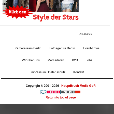
Kamerateam Berlin
Fotoagentur Berlin
Event-Fotos
Wir über uns
Mediadaten
B2B
Jobs
Impressum / Datenschutz
Kontakt
Copyright © 2001-2026 ·
HauptBruch Media GbR
Return to top of page