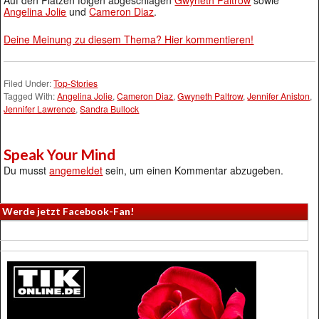
Auf den Plätzen folgen abgeschlagen
Gwyneth Paltrow
sowie
Angelina Jolie
und
Cameron Diaz
.
Deine Meinung zu diesem Thema? Hier kommentieren!
Filed Under:
Top-Stories
Tagged With:
Angelina Jolie
,
Cameron Diaz
,
Gwyneth Paltrow
,
Jennifer Aniston
,
Jennifer Lawrence
,
Sandra Bullock
Speak Your Mind
Du musst
angemeldet
sein, um einen Kommentar abzugeben.
Werde jetzt Facebook-Fan!