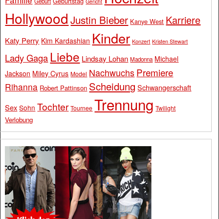
Geburtstag
Geburt
Gericht
Hollywood
Justin Bieber
Karriere
Kanye West
Kinder
Katy Perry
Kim Kardashian
Konzert
Kristen Stewart
Liebe
Lady Gaga
Lindsay Lohan
Michael
Madonna
Premiere
Nachwuchs
Jackson
Miley Cyrus
Model
Scheidung
Rihanna
Schwangerschaft
Robert Pattinson
Trennung
Tochter
Sex
Sohn
Tournee
Twilight
Verlobung