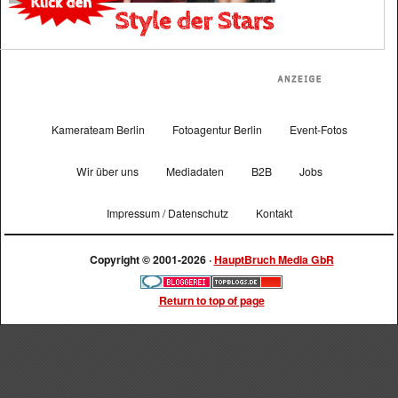
Kamerateam Berlin
Fotoagentur Berlin
Event-Fotos
Wir über uns
Mediadaten
B2B
Jobs
Impressum / Datenschutz
Kontakt
Copyright © 2001-2026 ·
HauptBruch Media GbR
Return to top of page