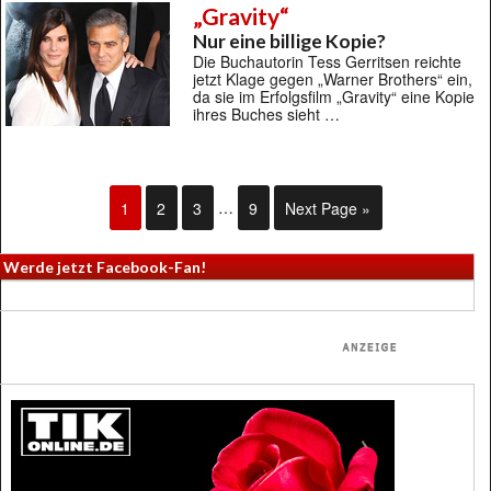
„Gravity“
Nur eine billige Kopie?
Die Buchautorin Tess Gerritsen reichte
jetzt Klage gegen „Warner Brothers“ ein,
da sie im Erfolgsfilm „Gravity“ eine Kopie
ihres Buches sieht …
1
2
3
…
9
Next Page »
Werde jetzt Facebook-Fan!