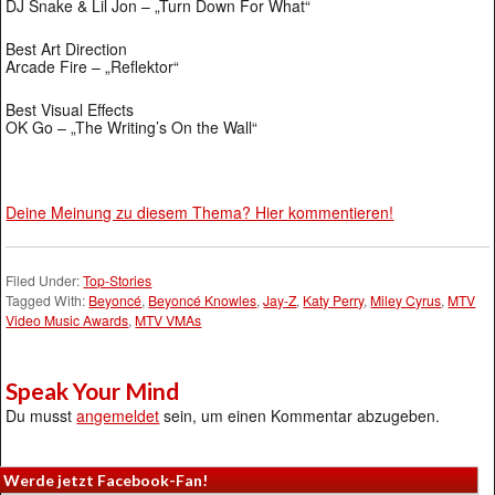
DJ Snake & Lil Jon – „Turn Down For What“
Best Art Direction
Arcade Fire – „Reflektor“
Best Visual Effects
OK Go – „The Writing’s On the Wall“
Deine Meinung zu diesem Thema? Hier kommentieren!
Filed Under:
Top-Stories
Tagged With:
Beyoncé
,
Beyoncé Knowles
,
Jay-Z
,
Katy Perry
,
Miley Cyrus
,
MTV
Video Music Awards
,
MTV VMAs
Speak Your Mind
Du musst
angemeldet
sein, um einen Kommentar abzugeben.
Werde jetzt Facebook-Fan!