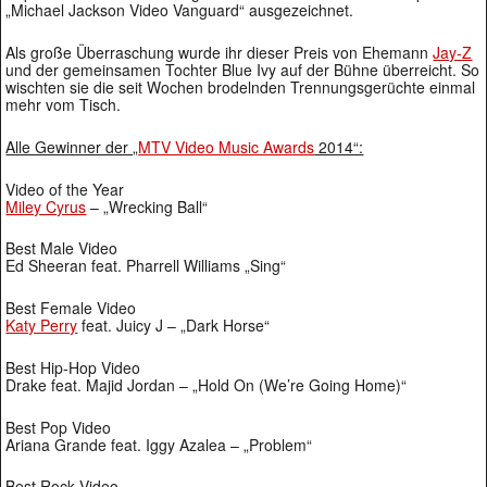
„Michael Jackson Video Vanguard“ ausgezeichnet.
Als große Überraschung wurde ihr dieser Preis von Ehemann
Jay-Z
und der gemeinsamen Tochter Blue Ivy auf der Bühne überreicht. So
wischten sie die seit Wochen brodelnden Trennungsgerüchte einmal
mehr vom Tisch.
Alle Gewinner der „
MTV Video Music Awards
2014“:
Video of the Year
Miley Cyrus
– „Wrecking Ball“
Best Male Video
Ed Sheeran feat. Pharrell Williams „Sing“
Best Female Video
Katy Perry
feat. Juicy J – „Dark Horse“
Best Hip-Hop Video
Drake feat. Majid Jordan – „Hold On (We’re Going Home)“
Best Pop Video
Ariana Grande feat. Iggy Azalea – „Problem“
Best Rock Video