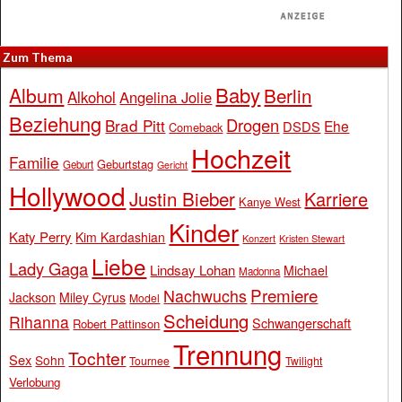
Zum Thema
Baby
Album
Berlin
Alkohol
Angelina Jolie
Beziehung
Drogen
Brad Pitt
Ehe
DSDS
Comeback
Hochzeit
Familie
Geburtstag
Geburt
Gericht
Hollywood
Justin Bieber
Karriere
Kanye West
Kinder
Katy Perry
Kim Kardashian
Konzert
Kristen Stewart
Liebe
Lady Gaga
Lindsay Lohan
Michael
Madonna
Premiere
Nachwuchs
Jackson
Miley Cyrus
Model
Scheidung
Rihanna
Schwangerschaft
Robert Pattinson
Trennung
Tochter
Sex
Sohn
Tournee
Twilight
Verlobung