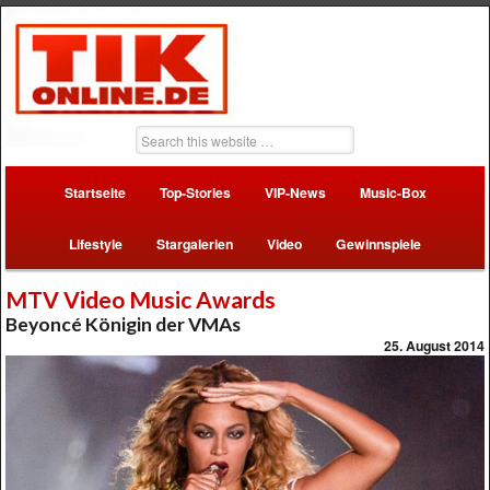
Startseite
Top-Stories
VIP-News
Music-Box
Lifestyle
Stargalerien
Video
Gewinnspiele
MTV Video Music Awards
Beyoncé Königin der VMAs
25. August 2014