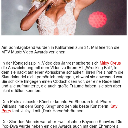
Am Sonntagabend wurden in Kalifornien zum 31. Mal feierlich die
MTV Music Video Awards verliehen.
In der Königsdisziplin „Video des Jahres“ sicherte sich
Miley Cyrus
die Auszeichnung mit dem Video zu ihrem Hit „Wrecking Ball“, in
dem sie nackt auf einer Abrissbirne schaukelt. Ihren Preis nahm die
Skandalnudel nicht persönlich entgegen, obwohl sie anwesend war.
Sie schickte hingegen einen Obdachlosen vor, der eine Rede hielt
und alle aufmunterte, die auch große Träume haben, sie sich aber
nicht erfüllen konnten.
Den Preis als bester Künstler konnte Ed Sheeran feat. Pharrell
Williams mit dem Song „Sing“ und den als beste Künstlerin
Katy
Perry
feat. Juicy J mit „Dark Horse“abräumen.
Der Star des Abends war aber zweifelsohne Béyonce Knowles. Die
Pop-Diva wurde neben einigen Awards auch mit dem Ehrenpreis