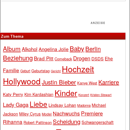
Zum Thema
Baby
Album
Berlin
Alkohol
Angelina Jolie
Beziehung
Drogen
Brad Pitt
Ehe
DSDS
Comeback
Hochzeit
Familie
Geburtstag
Geburt
Gericht
Hollywood
Justin Bieber
Karriere
Kanye West
Kinder
Katy Perry
Kim Kardashian
Konzert
Kristen Stewart
Liebe
Lady Gaga
Lindsay Lohan
Michael
Madonna
Premiere
Nachwuchs
Jackson
Miley Cyrus
Model
Scheidung
Rihanna
Schwangerschaft
Robert Pattinson