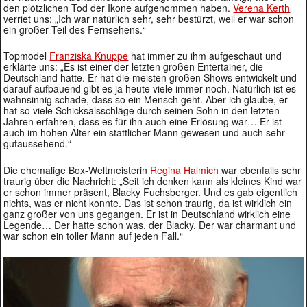
den plötzlichen Tod der Ikone aufgenommen haben.
Verena Kerth
verriet uns: „Ich war natürlich sehr, sehr bestürzt, weil er war schon
ein großer Teil des Fernsehens.“
Topmodel
Franziska Knuppe
hat immer zu ihm aufgeschaut und
erklärte uns: „Es ist einer der letzten großen Entertainer, die
Deutschland hatte. Er hat die meisten großen Shows entwickelt und
darauf aufbauend gibt es ja heute viele immer noch. Natürlich ist es
wahnsinnig schade, dass so ein Mensch geht. Aber ich glaube, er
hat so viele Schicksalsschläge durch seinen Sohn in den letzten
Jahren erfahren, dass es für ihn auch eine Erlösung war… Er ist
auch im hohen Alter ein stattlicher Mann gewesen und auch sehr
gutaussehend.“
Die ehemalige Box-Weltmeisterin
Regina Halmich
war ebenfalls sehr
traurig über die Nachricht: „Seit ich denken kann als kleines Kind war
er schon immer präsent, Blacky Fuchsberger. Und es gab eigentlich
nichts, was er nicht konnte. Das ist schon traurig, da ist wirklich ein
ganz großer von uns gegangen. Er ist in Deutschland wirklich eine
Legende… Der hatte schon was, der Blacky. Der war charmant und
war schon ein toller Mann auf jeden Fall.“