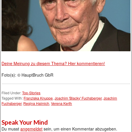
Deine Meinung zu diesem Thema? Hier kommentieren!
Foto(s): © HauptBruch GbR
Filed Under:
Top-Stories
Tagged With:
Franziska Knuppe
,
Joachim 'Blacky' Fuchsberger
,
Joachim
Fuchsberger
,
Regina Halmich
,
Verena Kerth
Speak Your Mind
Du musst
angemeldet
sein, um einen Kommentar abzugeben.