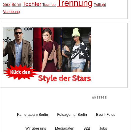
Trennung
Tochter
Sex
Sohn
Tournee
Twilight
Verlobung
Kamerateam Berlin
Fotoagentur Berlin
Event-Fotos
Wir über uns
Mediadaten
B2B
Jobs