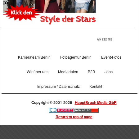
Kamerateam Berlin
Fotoagentur Berlin
Event-Fotos
Wir über uns
Mediadaten
B2B
Jobs
Impressum / Datenschutz
Kontakt
Copyright © 2001-2026 ·
HauptBruch Media GbR
Return to top of page