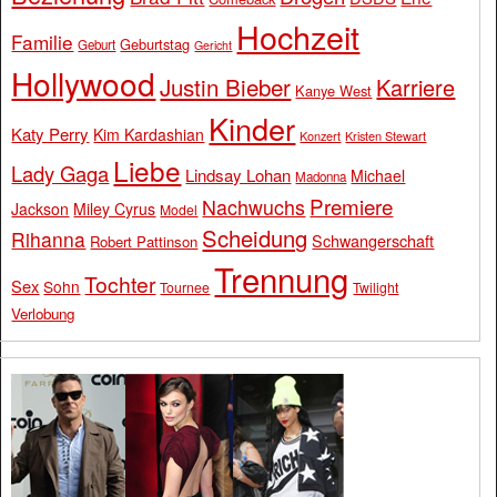
Hochzeit
Familie
Geburtstag
Geburt
Gericht
Hollywood
Justin Bieber
Karriere
Kanye West
Kinder
Katy Perry
Kim Kardashian
Konzert
Kristen Stewart
Liebe
Lady Gaga
Lindsay Lohan
Michael
Madonna
Premiere
Nachwuchs
Jackson
Miley Cyrus
Model
Scheidung
Rihanna
Schwangerschaft
Robert Pattinson
Trennung
Tochter
Sex
Sohn
Tournee
Twilight
Verlobung