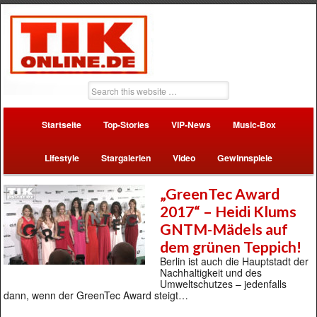
Startseite
Top-Stories
VIP-News
Music-Box
Lifestyle
Stargalerien
Video
Gewinnspiele
„GreenTec Award
2017“ – Heidi Klums
GNTM-Mädels auf
dem grünen Teppich!
Berlin ist auch die Hauptstadt der
Nachhaltigkeit und des
Umweltschutzes – jedenfalls
dann, wenn der GreenTec Award steigt…