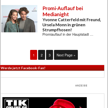
Promi-Auflauf bei
Medianight
Yvonne Catterfeld mit Freund,
Ursela Monn in grünen
Strumpfhosen!
Promiauflauf in der Hauptstadt …
1
2
3
Next Page »
Werde jetzt Facebook-Fan!