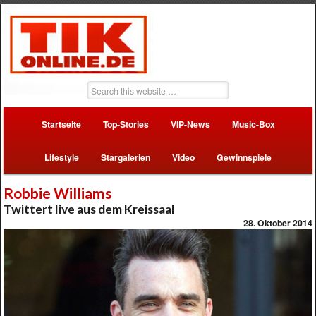
Startseite
Top-Stories
VIP-News
Music-Box
Lifestyle
Stargalerien
Video
Gewinnspiele
Robbie Williams
Twittert live aus dem Kreissaal
28. Oktober 2014