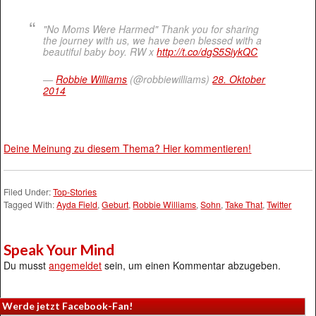
"No Moms Were Harmed" Thank you for sharing
the journey with us, we have been blessed with a
beautiful baby boy. RW x
http://t.co/dgS5SiykQC
—
Robbie Williams
(@robbiewilliams)
28. Oktober
2014
Deine Meinung zu diesem Thema? Hier kommentieren!
Filed Under:
Top-Stories
Tagged With:
Ayda Field
,
Geburt
,
Robbie Williams
,
Sohn
,
Take That
,
Twitter
Speak Your Mind
Du musst
angemeldet
sein, um einen Kommentar abzugeben.
Werde jetzt Facebook-Fan!