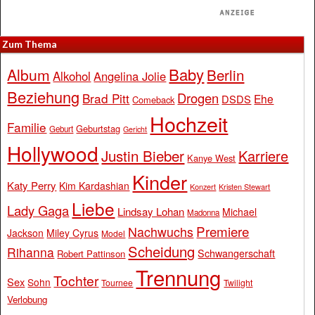
Zum Thema
Baby
Album
Berlin
Alkohol
Angelina Jolie
Beziehung
Drogen
Brad Pitt
Ehe
DSDS
Comeback
Hochzeit
Familie
Geburtstag
Geburt
Gericht
Hollywood
Justin Bieber
Karriere
Kanye West
Kinder
Katy Perry
Kim Kardashian
Konzert
Kristen Stewart
Liebe
Lady Gaga
Lindsay Lohan
Michael
Madonna
Premiere
Nachwuchs
Jackson
Miley Cyrus
Model
Scheidung
Rihanna
Schwangerschaft
Robert Pattinson
Trennung
Tochter
Sex
Sohn
Tournee
Twilight
Verlobung