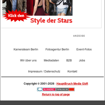
Kamerateam Berlin
Fotoagentur Berlin
Event-Fotos
Wir über uns
Mediadaten
B2B
Jobs
Impressum / Datenschutz
Kontakt
Copyright © 2001-2026 ·
HauptBruch Media GbR
Return to top of page