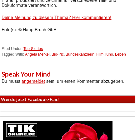
Frank“ produziert und zeichnet für verschiedene Talk- und
Dokuformate verantwortlich.
Deine Meinung zu diesem Thema? Hier kommentieren!
Foto(s): © HauptBruch GbR
Filed Under:
Top-Stories
Tagged With:
Angela Merkel
,
Bio-Pic
,
Bundeskanzlerin
,
Film
,
Kino
,
Leben
Speak Your Mind
Du musst
angemeldet
sein, um einen Kommentar abzugeben.
Werde jetzt Facebook-Fan!