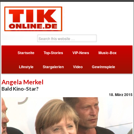
Startseite
Top-Stories
VIP-News
Music-Box
Lifestyle
Stargalerien
Video
Gewinnspiele
Angela Merkel
Bald Kino-Star?
18. März 2015