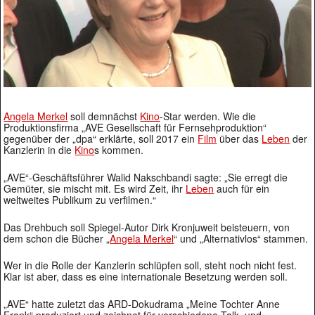
Angela Merkel
soll demnächst
Kino
-Star werden. Wie die
Produktionsfirma „AVE Gesellschaft für Fernsehproduktion“
gegenüber der „dpa“ erklärte, soll 2017 ein
Film
über das
Leben
der
Kanzlerin in die
Kino
s kommen.
„AVE“-Geschäftsführer Walid Nakschbandi sagte: „Sie erregt die
Gemüter, sie mischt mit. Es wird Zeit, ihr
Leben
auch für ein
weltweites Publikum zu verfilmen.“
Das Drehbuch soll Spiegel-Autor Dirk Kronjuweit beisteuern, von
dem schon die Bücher „
Angela Merkel
“ und „Alternativlos“ stammen.
Wer in die Rolle der Kanzlerin schlüpfen soll, steht noch nicht fest.
Klar ist aber, dass es eine internationale Besetzung werden soll.
„AVE“ hatte zuletzt das ARD-Dokudrama „Meine Tochter Anne