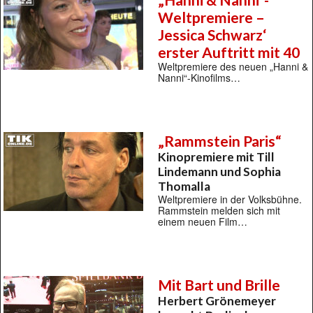
Weltpremiere –
Jessica Schwarz‘
erster Auftritt mit 40
Weltpremiere des neuen „Hanni &
Nanni“-Kinofilms…
„Rammstein Paris“
Kinopremiere mit Till
Lindemann und Sophia
Thomalla
Weltpremiere in der Volksbühne.
Rammstein melden sich mit
einem neuen Film…
Mit Bart und Brille
Herbert Grönemeyer