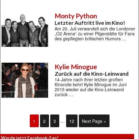
Monty Python
Letzter Auftritt live im Kino!
Am 20. Juli verwandelt sich die Londoner
„O2 Arena“ zu einer Pilgerstätte für Fans
des gepflegten britischen Humors …
Kylie Minogue
Zurück auf die Kino-Leinwand
14 Jahre nach ihrer letzten großen
Kinorolle kehrt Kylie Minogue im Juni
2015 wieder auf die Kino-Leinwand
zurück …
1
2
3
…
12
Next Page »
Werde jetzt Facebook-Fan!