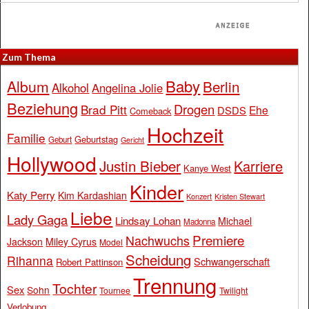
Zum Thema
Baby
Album
Berlin
Alkohol
Angelina Jolie
Beziehung
Drogen
Brad Pitt
Ehe
DSDS
Comeback
Hochzeit
Familie
Geburtstag
Geburt
Gericht
Hollywood
Justin Bieber
Karriere
Kanye West
Kinder
Katy Perry
Kim Kardashian
Konzert
Kristen Stewart
Liebe
Lady Gaga
Lindsay Lohan
Michael
Madonna
Premiere
Nachwuchs
Jackson
Miley Cyrus
Model
Scheidung
Rihanna
Schwangerschaft
Robert Pattinson
Trennung
Tochter
Sex
Sohn
Tournee
Twilight
Verlobung