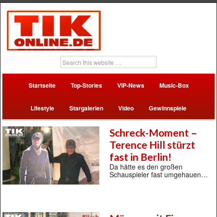
Startseite
Top-Stories
VIP-News
Music-Box
Lifestyle
Stargalerien
Video
Gewinnspiele
Schreck-Moment –
Terence Hill stürzt
fast in Berlin!
Da hätte es den großen
Schauspieler fast umgehauen…